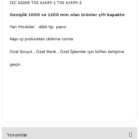
IEC 62208 TSE 61439-1 TSE 61439-2
Genişlik 1000 ve 1200 mm olan ürünler çift kapaktır.
Yarı Modüler dikili tip pano
Kapı içi poliüretan dökme conta
Özel Boyut , Özel Renk , Özel İşlemler için lütfen iletişime
geçin
inkol pano, tekpan pano, canozan pano, arlet pano, epan pano, tempa
pano,rittal pano, yavuz pano, çetinkaya pano, pamdan pano, yespan pano,
Yorumlar