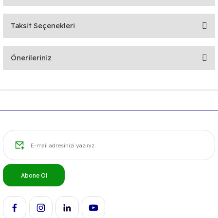
Taksit Seçenekleri
Bu ürüne ilk yorumu siz yapın!
Önerileriniz
Yorum Yaz
Bu ürünün fiyat bilgisi, resim, ürün açıklamalarında ve diğer
konularda yetersiz gördüğünüz noktaları öneri formunu
kullanarak tarafımıza iletebilirsiniz.
Görüş ve önerileriniz için teşekkür ederiz.
Ürün resmi kalitesiz, bozuk veya görüntülenemiyor.
Ürün açıklamasında eksik bilgiler bulunuyor.
Ürün bilgilerinde hatalar bulunuyor.
Abone Ol
Ürün fiyatı diğer sitelerden daha pahalı.
Bu ürüne benzer farklı alternatifler olmalı.