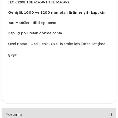
IEC 62208 TSE 61439-1 TSE 61439-2
Genişlik 1000 ve 1200 mm olan ürünler çift kapaktır.
Yarı Modüler dikili tip pano
Kapı içi poliüretan dökme conta
Özel Boyut , Özel Renk , Özel İşlemler için lütfen iletişime
geçin
inkol pano, tekpan pano, canozan pano, arlet pano, epan pano, tempa
pano,rittal pano, yavuz pano, çetinkaya pano, pamdan pano, yespan pano,
Yorumlar