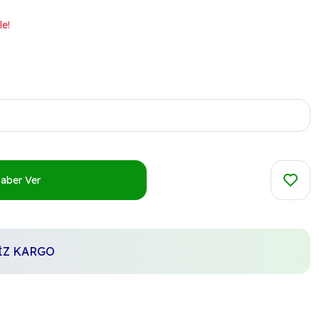
le!
Haber Ver
SİZ KARGO