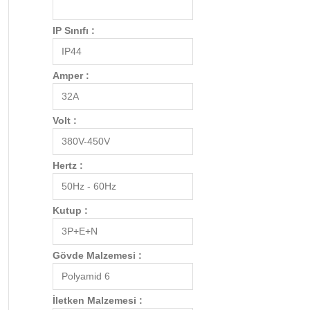
IP Sınıfı :
IP44
Amper :
32A
Volt :
380V-450V
Hertz :
50Hz - 60Hz
Kutup :
3P+E+N
Gövde Malzemesi :
Polyamid 6
İletken Malzemesi :