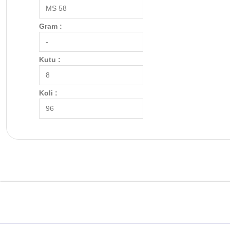
MS 58
Gram :
-
Kutu :
8
Koli :
96
Bu ürünün fiyat bilgisi, resim, ürün açıklamalarında ve diğer k
Görüş ve önerileriniz için teşekkür ederiz.
Ürün resmi kalitesiz, bozuk veya görüntülenemiyor.
Ürün açıklamasında eksik bilgiler bulunuyor.