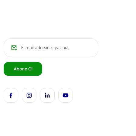
Ürün bilgilerinde hatalar bulunuyor.
Ürün fiyatı diğer sitelerden daha pahalı.
Bu ürüne benzer farklı alternatifler olmalı.
Abone Ol