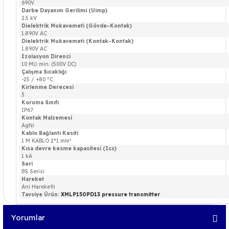
690V
Darbe Dayanım Gerilimi (Uimp)
2.5 kV
Dielektrik Mukavemeti (Gövde-Kontak)
1.890V AC
Dielektrik Mukavemeti (Kontak-Kontak)
1.890V AC
İzolasyon Direnci
10 MΩ min. (500V DC)
Çalışma Sıcaklığı
-25 / +80 °C
Kirlenme Derecesi
3
Koruma Sınıfı
IP67
Kontak Malzemesi
AgNi
Kablo Bağlantı Kesiti
1 M KABLO 2*1 mm²
Kısa devre kesme kapasitesi (Ics)
1 kA
Seri
BS Serisi
Hareket
Ani Hareketli
Tavsiye Ürün:
XMLP150PD13 pressure transmitter
Yorumlar