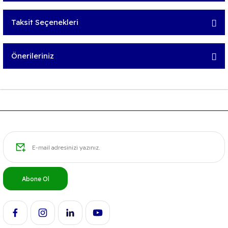
Taksit Seçenekleri
Bu ürüne ilk yorumu siz yapın!
Önerileriniz
Yorum Yaz
Bu ürünün fiyat bilgisi, resim, ürün açıklamalarında ve diğer
konularda yetersiz gördüğünüz noktaları öneri formunu
kullanarak tarafımıza iletebilirsiniz.
Görüş ve önerileriniz için teşekkür ederiz.
Ürün resmi kalitesiz, bozuk veya görüntülenemiyor.
Ürün açıklamasında eksik bilgiler bulunuyor.
Ürün bilgilerinde hatalar bulunuyor.
Abone Ol
Ürün fiyatı diğer sitelerden daha pahalı.
Bu ürüne benzer farklı alternatifler olmalı.