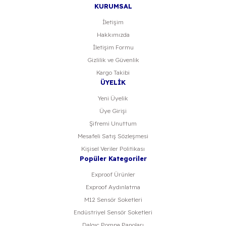
KURUMSAL
İletişim
Hakkımızda
Gönder
İletişim Formu
Gizlilik ve Güvenlik
Kargo Takibi
ÜYELİK
Yeni Üyelik
Üye Girişi
Şifremi Unuttum
Mesafeli Satış Sözleşmesi
Kişisel Veriler Politikası
Popüler Kategoriler
Exproof Ürünler
Exproof Aydınlatma
M12 Sensör Soketleri
Endüstriyel Sensör Soketleri
Dalgıç Pompa Panoları