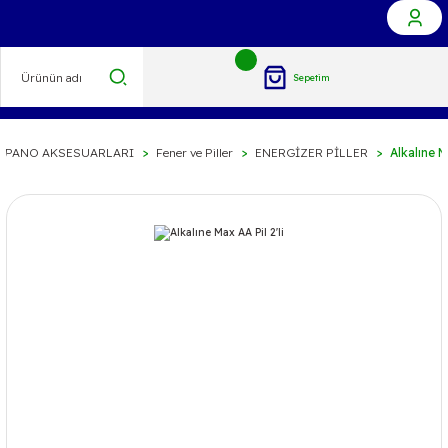
Sepetim
PANO AKSESUARLARI
Fener ve Piller
ENERGİZER PİLLER
Alkalıne Ma