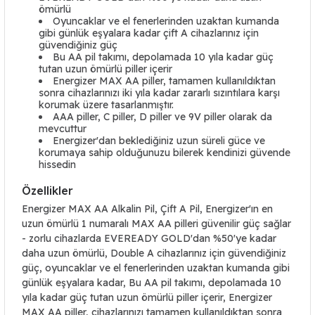
ömürlü
Oyuncaklar ve el fenerlerinden uzaktan kumanda
gibi günlük eşyalara kadar çift A cihazlarınız için
güvendiğiniz güç
Bu AA pil takımı, depolamada 10 yıla kadar güç
tutan uzun ömürlü piller içerir
Energizer MAX AA piller, tamamen kullanıldıktan
sonra cihazlarınızı iki yıla kadar zararlı sızıntılara karşı
korumak üzere tasarlanmıştır.
AAA piller, C piller, D piller ve 9V piller olarak da
mevcuttur
Energizer'dan beklediğiniz uzun süreli güce ve
korumaya sahip olduğunuzu bilerek kendinizi güvende
hissedin
Özellikler
Energizer MAX AA Alkalin Pil, Çift A Pil, Energizer'ın en
uzun ömürlü 1 numaralı MAX AA pilleri güvenilir güç sağlar
- zorlu cihazlarda EVEREADY GOLD'dan %50'ye kadar
daha uzun ömürlü, Double A cihazlarınız için güvendiğiniz
güç, oyuncaklar ve el fenerlerinden uzaktan kumanda gibi
günlük eşyalara kadar, Bu AA pil takımı, depolamada 10
yıla kadar güç tutan uzun ömürlü piller içerir, Energizer
MAX AA piller, cihazlarınızı tamamen kullanıldıktan sonra