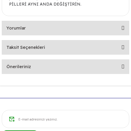
PİLLERİ AYNI ANDA DEĞİŞTİRİN.
Yorumlar
Taksit Seçenekleri
Bu ürüne ilk yorumu siz yapın!
Önerileriniz
Yorum Yaz
Bu ürünün fiyat bilgisi, resim, ürün açıklamalarında ve diğer
konularda yetersiz gördüğünüz noktaları öneri formunu
kullanarak tarafımıza iletebilirsiniz.
Görüş ve önerileriniz için teşekkür ederiz.
Ürün resmi kalitesiz, bozuk veya görüntülenemiyor.
Ürün açıklamasında eksik bilgiler bulunuyor.