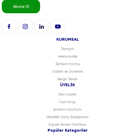
Ürün bilgilerinde hatalar bulunuyor.
Abone Ol
Ürün fiyatı diğer sitelerden daha pahalı.
Bu ürüne benzer farklı alternatifler olmalı.
KURUMSAL
İletişim
Hakkımızda
Gönder
İletişim Formu
Gizlilik ve Güvenlik
Kargo Takibi
ÜYELİK
Yeni Üyelik
Üye Girişi
Şifremi Unuttum
Mesafeli Satış Sözleşmesi
Kişisel Veriler Politikası
Popüler Kategoriler