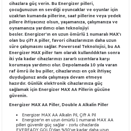
cihazlara güç verin. Bu Energizer pilleri,
çocuğunuzun en sevdiği oyuncaklar ve oyunlar için
uzaktan kumanda pillerine, saat pillerine veya yedek
pillere ihtiyacınız olsun, yaşamanıza, çalışmanıza ve
oynamanıza yardımcı olan teknolojiyi
besler. Energizer'ın en uzun ömürlü 1 numaralı MAX'ı
olan bu çift A piller, favori cihazlarınızın daha uzun
süre çalışmasını sağlar. Powerseal Teknolojisi, bu AA
Energizer MAX piller tam olarak kullanıldıktan sonra
iki yıla kadar cihazlarınızı zararlı sızıntılara karşı
korumaya yardımcı olur. Depolamada 10 yıla varan
raf ömrü ile bu piller, cihazlarınızı en çok ihtiyaç
duyduğunuz anda çalışmaya devam etmeye
hazırdır. Günlük elektronik cihazlarınıza güç
sağlamak için Energizer MAX AA Pillerin gücüne
güvenin.
Energizer MAX AA Piller, Double A Alkalin Piller
Energizer MAX AA Alkalin Pil, Çift A Pil
Energizer'ın en uzun ömürlü 1 numaralı MAX AA
pilleri güvenilir güç sağlar - zorlu cihazlarda
EVEREADY GOLD'dan %50'ye kadar daha uzun