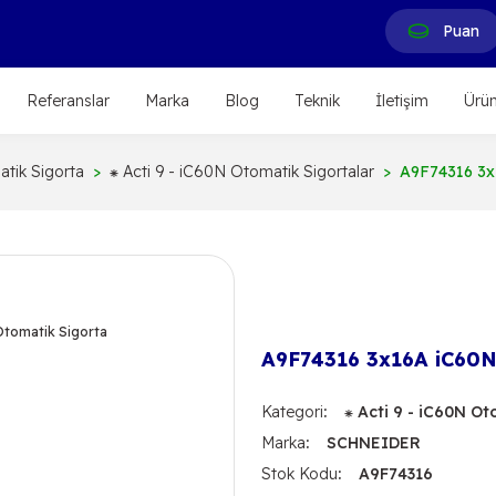
Puan
Referanslar
Marka
Blog
Teknik
İletişim
Ürün
tik Sigorta
⁕ Acti 9 - iC60N Otomatik Sigortalar
A9F74316 3x1
A9F74316 3x16A iC60N 
Kategori
⁕ Acti 9 - iC60N Ot
Marka
SCHNEIDER
Stok Kodu
A9F74316