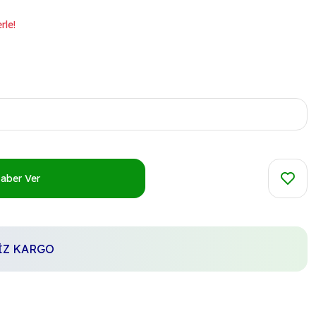
rle!
Haber Ver
SİZ KARGO