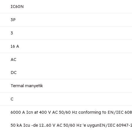
IC60N
3P
3
16 A
AC
DC
Termal manyetik
C
6000 A Icn at 400 V AC 50/60 Hz conforming to EN/IEC 608
50 kA Icu -de 12...60 V AC 50/60 Hz 'e uygunEN/IEC 60947-