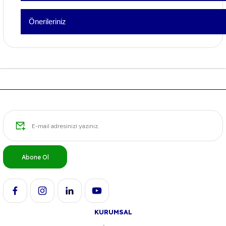
Bu ürüne ilk yorumu siz 
Önerileriniz
Yorum Yaz
Bu ürünün fiyat bilgisi, resim, ürün açıklamalarında ve diğer konu
formunu kullanarak tarafımıza iletebilirsiniz.
Görüş ve önerileriniz için teşekkür ederiz.
Ürün resmi kalitesiz, bozuk veya görüntülenemiyor.
Ürün açıklamasında eksik bilgiler bulunuyor.
Ürün bilgilerinde hatalar bulunuyor.
Ürün fiyatı diğer sitelerden daha pahalı.
Bu ürüne benzer farklı alternatifler olmalı.
Abone Ol
KURUMSAL
Gönder