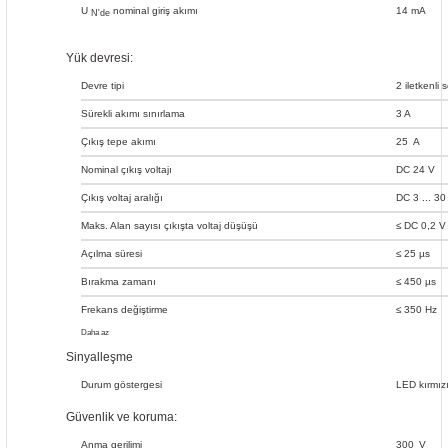
U
nominal giriş akımı
14 mA
N'de
Yük devresi:
Devre tipi
2 iletkenli
Sürekli akımı sınırlama
3 A
Çıkış tepe akımı
25
A
Nominal çıkış voltajı
DC 24 V
Çıkış voltaj aralığı
DC 3 ... 30
Maks. Alan sayısı çıkışta voltaj düşüşü
≤ DC 0,2 V
Açılma süresi
≤ 25 µs
Bırakma zamanı
≤ 450 µs
Frekans değiştirme
≤ 350 Hz
Daha az
Sinyalleşme
Durum göstergesi
LED kırmız
Güvenlik ve koruma:
Anma gerilimi
300
V