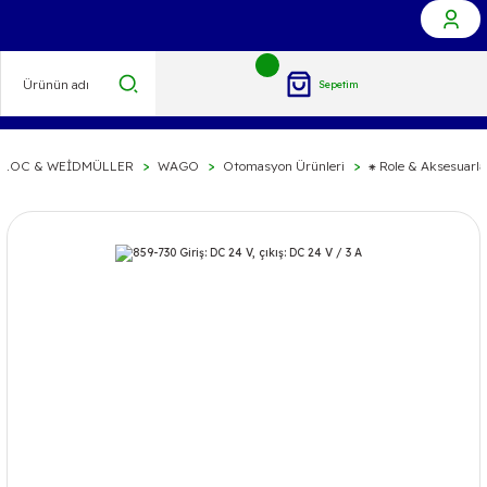
Sepetim
BLOC & WEİDMÜLLER
WAGO
Otomasyon Ürünleri
⁕ Role & Aksesuarla