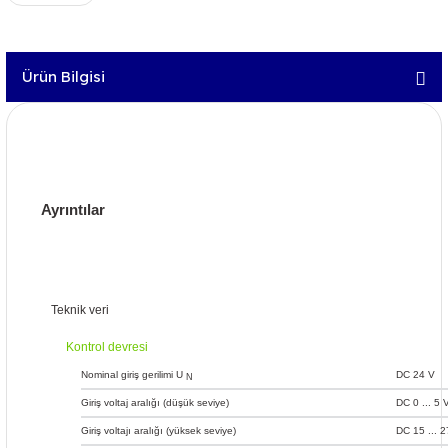
Ürün Bilgisi
Ayrıntılar
Teknik veri
Kontrol devresi
Nominal giriş gerilimi U
DC 24 V
N
Giriş voltaj aralığı (düşük seviye)
DC 0 ... 5 
Giriş voltajı aralığı (yüksek seviye)
DC 15 ... 2