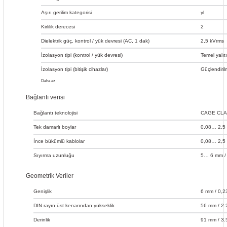
Aşırı gerilim kategorisi
yl
Kirlilik derecesi
2
Dielektrik güç, kontrol / yük devresi (AC, 1 dak)
2,5 kVrms
İzolasyon tipi (kontrol / yük devresi)
Temel yalıt
İzolasyon tipi (bitişik cihazlar)
Güçlendiril
Daha az
Bağlantı verisi
Bağlantı teknolojisi
CAGE CL
Tek damarlı boylar
0,08… 2,5
İnce bükümlü kablolar
0,08… 2,5
Sıyırma uzunluğu
5… 6 mm / 
Geometrik Veriler
Genişlik
6 mm / 0,2
DIN rayın üst kenarından yükseklik
56 mm / 2.
Derinlik
91 mm / 3.