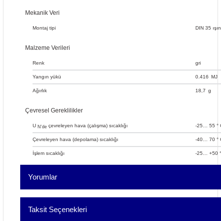
Mekanik Veri
Montaj tipi
DIN 35 ışın
Malzeme Verileri
Renk
gri
Yangın yükü
0.416
MJ
Ağırlık
18,7
g
Çevresel Gereklilikler
U
çevreleyen hava (çalışma) sıcaklığı
-25… 55 ° 
N'de
Çevreleyen hava (depolama) sıcaklığı
-40… 70 ° 
İşlem sıcaklığı
-25… +50 
Yorumlar
Taksit Seçenekleri