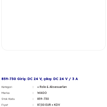
859-730 Giriş: DC 24 V, çıkış: DC 24 V / 3 A
Kategori
⁕ Role & Aksesuarları
Marka
WAGO
Stok Kodu
859-730
Fiyat
87,50 EUR + KDV