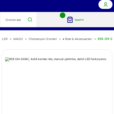
Sepetim
LLER
WAGO
Otomasyon Ürünleri
⁕ Role & Aksesuarları
858-154 24