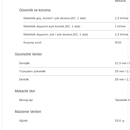
Mekanik
Güvenlik ve koruma:
Dielektrik güç, kontrol / yük devresi (AC, 1 dak)
1,5 kVrms
Dielektrik dayanım açık kontak (AC, 1 dak)
1 kVrms
Dielektrik dayanım, yük / yük devresi (AC, 1 dak)
1,5 kVrms
Koruma sınıfı
IP20
Geometrik Veriler
Genişlik
21,5 mm / 
Yüzeyden yükseklik
35 mm / 1.
Derinlik
28 mm / 1.
Mekanik Veri
Montaj tipi
Takılabilir 
Malzeme Verileri
Ağırlık
33,6
g