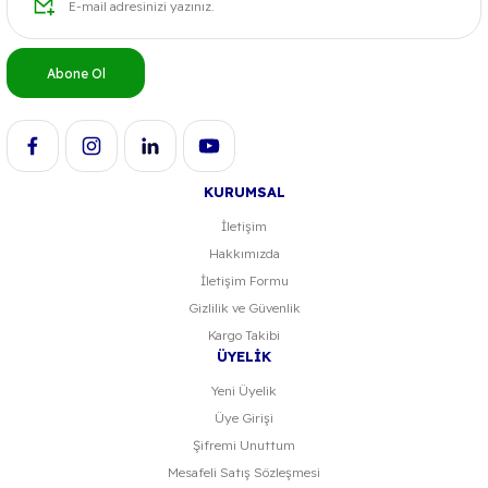
Ürün bilgilerinde hatalar bulunuyor.
Ürün fiyatı diğer sitelerden daha pahalı.
Bu ürüne benzer farklı alternatifler olmalı.
Abone Ol
KURUMSAL
Gönder
İletişim
Hakkımızda
İletişim Formu
Gizlilik ve Güvenlik
Kargo Takibi
ÜYELİK
Yeni Üyelik
Üye Girişi
Şifremi Unuttum
Mesafeli Satış Sözleşmesi