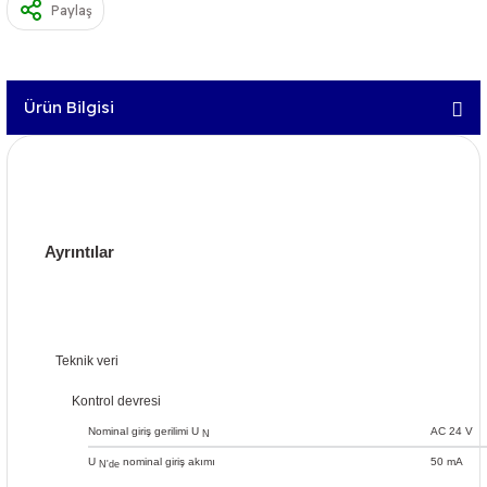
Paylaş
Ürün Bilgisi
Ayrıntılar
Teknik veri
Kontrol devresi
Nominal giriş gerilimi U
AC 24 V
N
U
nominal giriş akımı
50 mA
N'de