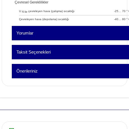
Çevresel Gereklilikler
U
çevreleyen hava (çalışma) sıcaklığı
-25… 70 ° 
N'de
Çevreleyen hava (depolama) sıcaklığı
-40… 80 ° 
Yorumlar
Taksit Seçenekleri
Bu ürüne ilk yorumu siz 
Önerileriniz
Yorum Yaz
Bu ürünün fiyat bilgisi, resim, ürün açıklamalarında ve diğer konu
formunu kullanarak tarafımıza iletebilirsiniz.
Görüş ve önerileriniz için teşekkür ederiz.
Ürün resmi kalitesiz, bozuk veya görüntülenemiyor.
Ürün açıklamasında eksik bilgiler bulunuyor.