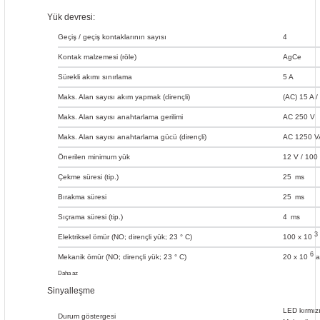
Yük devresi:
Geçiş / geçiş kontaklarının sayısı
4
Kontak malzemesi (röle)
AgCe
Sürekli akımı sınırlama
5 A
Maks. Alan sayısı akım yapmak (dirençli)
(AC) 15 A /
Maks. Alan sayısı anahtarlama gerilimi
AC 250 V
Maks. Alan sayısı anahtarlama gücü (dirençli)
AC 1250 VA;
Önerilen minimum yük
12 V / 100
Çekme süresi (tip.)
25
ms
Bırakma süresi
25
ms
Sıçrama süresi (tip.)
4
ms
3
Elektriksel ömür (NO; dirençli yük; 23 ° C)
100 x 10
6
Mekanik ömür (NO; dirençli yük; 23 ° C)
20 x 10
a
Daha az
Sinyalleşme
LED kırmız
Durum göstergesi