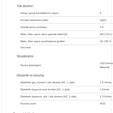
Yük devresi:
Geçiş / geçiş kontaklarının sayısı
4
Kontak malzemesi (röle)
AgCe
Sürekli akımı sınırlama
5 A
Maks. Alan sayısı akım yapmak (dirençli)
(AC) 15 A /
Maks. Alan sayısı anahtarlama gerilimi
AC 250 V
Daha fazlası
Çekme
Bırakma
Sıçrama
Elektriksel
Mekanik
12
AC
Önerilen
25
ms
süresi
süresi
süresi
ömür
ömür
25
4
V /
ms
ms
1250
minimum
20 x
100 x
Sinyalleşme
Maks. Alan
(tip.)
(tip.)
(NO;
(NO;
100
VA; DC
6
3
yük
10
10
anahtarlama
anahtarlama
sayısı anahtarlama
dirençli
dirençli
mA
bkz.
işlemi
işlemi
LED kırmız
gücü (dirençli)
yük; 23 °
yük; 23
Yük
Durum göstergesi
Mekanik
C)
° C)
sınırı
eğrisi
Güvenlik ve koruma:
Dielektrik güç, kontrol / yük devresi (AC, 1 dak)
1,5 kVrms
Dielektrik dayanım açık kontak (AC, 1 dak)
1 kVrms
Dielektrik dayanım, yük / yük devresi (AC, 1 dak)
1,5 kVrms
Koruma sınıfı
IP20