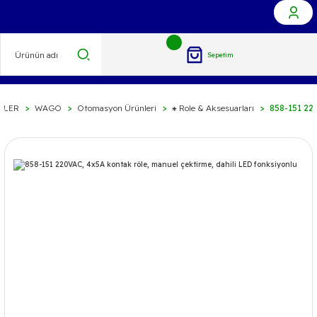
Sepetim
LLER
WAGO
Otomasyon Ürünleri
⁕ Role & Aksesuarları
858-151 220