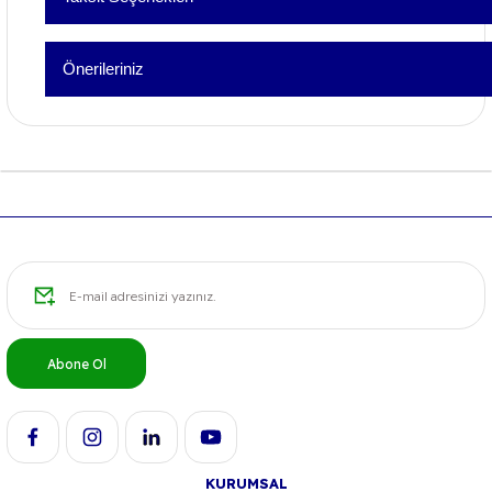
Bu ürüne ilk yorumu siz 
Önerileriniz
Yorum Yaz
Bu ürünün fiyat bilgisi, resim, ürün açıklamalarında ve diğer konu
formunu kullanarak tarafımıza iletebilirsiniz.
Görüş ve önerileriniz için teşekkür ederiz.
Ürün resmi kalitesiz, bozuk veya görüntülenemiyor.
Ürün açıklamasında eksik bilgiler bulunuyor.
Ürün bilgilerinde hatalar bulunuyor.
Ürün fiyatı diğer sitelerden daha pahalı.
Bu ürüne benzer farklı alternatifler olmalı.
Abone Ol
KURUMSAL