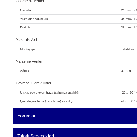
Geometrik Veriler
Genişlik
21,5 mm / 
Yüzeyden yükseklik
35 mm / 1.
Derinlik
28 mm / 1.
Mekanik Veri
Montaj tipi
Takılabilir 
Malzeme Verileri
Ağırlık
37,3
g
Çevresel Gereklilikler
U
çevreleyen hava (çalışma) sıcaklığı
-25… 70 ° 
N'de
Çevreleyen hava (depolama) sıcaklığı
-40… 80 ° 
Yorumlar
Taksit Seçenekleri