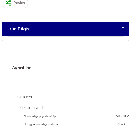
Paylaş
Ürün Bilgisi
Ayrıntılar
Teknik veri
Kontrol devresi
Nominal giriş gerilimi U
AC 230 V
N
U
nominal giriş akımı
8,3 mA
N'de