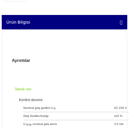
Ürün Bilgisi
Ayrıntılar
Teknik veri
Kontrol devresi
Nominal giriş gerilimi U
AC 230 V
N
Giriş Gerilimi Aralığı
±10 %
U
nominal giriş akımı
3,5 mA
N'de