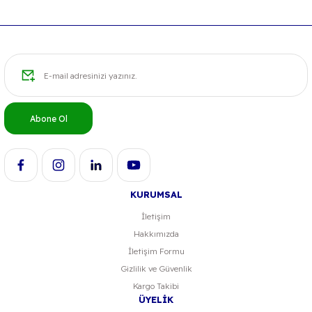
Ürün resmi kalitesiz, bozuk veya görüntülenemiyor.
Ürün açıklamasında eksik bilgiler bulunuyor.
Ürün bilgilerinde hatalar bulunuyor.
Ürün fiyatı diğer sitelerden daha pahalı.
Bu ürüne benzer farklı alternatifler olmalı.
Abone Ol
KURUMSAL
Gönder
İletişim
Hakkımızda
İletişim Formu
Gizlilik ve Güvenlik
Kargo Takibi
ÜYELİK