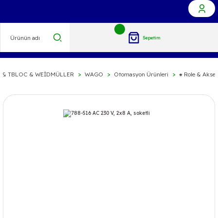
Sepetim
 & TBLOC & WEİDMÜLLER
WAGO
Otomasyon Ürünleri
⁕ Role & Akses