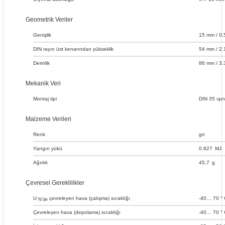
Geometrik Veriler
Genişlik
15 mm / 0,
DIN rayın üst kenarından yükseklik
54 mm / 2.
Derinlik
86 mm / 3.
Mekanik Veri
Montaj tipi
DIN 35 ışın
Malzeme Verileri
Renk
gri
Yangın yükü
0.827
MJ
Ağırlık
45,7
g
Çevresel Gereklilikler
U
çevreleyen hava (çalışma) sıcaklığı
-40… 70 ° 
N'de
Çevreleyen hava (depolama) sıcaklığı
-40… 70 ° 