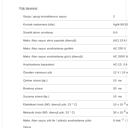
Yük devresi:
Geçiş / geçiş kontaklarının sayısı
2
Kontak malzemesi (röle)
AgNi 90/10
Sürekli akımı sınırlama
8 A
Maks. Alan sayısı akım yapmak (dirençli)
(AC) 15 A /
Maks. Alan sayısı anahtarlama gerilimi
AC 250 V
Maks. Alan sayısı anahtarlama gücü (dirençli)
AC 2000 VA;
Anahtarlama kapasitesi
AC-15: 3 A
Önerilen minimum yük
12 V / 10 
Çekme süresi (tip.)
10
ms
Bırakma süresi
35
ms
Sıçrama süresi (tip.)
10
ms
3
Elektriksel ömür (NO; dirençli yük; 23 ° C)
10 x 10
a
6
Mekanik ömür (NO; dirençli yük; 23 ° C)
30 x 10
a
-1
Maks. Alan sayısı yük ile / yüksüz anahtarlama yükü
6 dak
/ 
Daha az