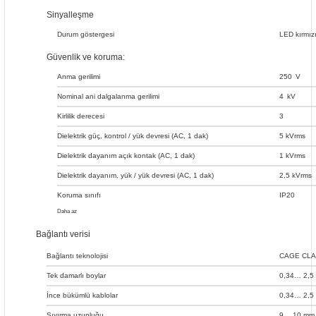
Sinyalleşme
Durum göstergesi
LED kırmız
Güvenlik ve koruma:
Anma gerilimi
250
V
Nominal ani dalgalanma gerilimi
4
kV
Kirlilik derecesi
3
Dielektrik güç, kontrol / yük devresi (AC, 1 dak)
5 kVrms
Dielektrik dayanım açık kontak (AC, 1 dak)
1 kVrms
Dielektrik dayanım, yük / yük devresi (AC, 1 dak)
2,5 kVrms
Koruma sınıfı
IP20
Daha az
Bağlantı verisi
Bağlantı teknolojisi
CAGE CL
Tek damarlı boylar
0,34… 2,5
İnce bükümlü kablolar
0,34… 2,5
Sıyırma uzunluğu
9… 10 mm /