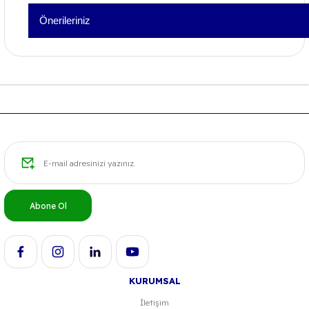
Önerileriniz
Yorum Yaz
Bu ürünün fiyat bilgisi, resim, ürün açıklamalarında ve diğer konu
formunu kullanarak tarafımıza iletebilirsiniz.
Görüş ve önerileriniz için teşekkür ederiz.
Ürün resmi kalitesiz, bozuk veya görüntülenemiyor.
Ürün açıklamasında eksik bilgiler bulunuyor.
Ürün bilgilerinde hatalar bulunuyor.
Ürün fiyatı diğer sitelerden daha pahalı.
Bu ürüne benzer farklı alternatifler olmalı.
Abone Ol
KURUMSAL
Gönder
İletişim