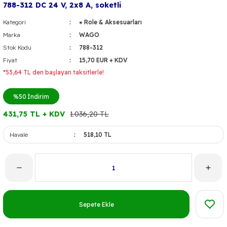
788-312 DC 24 V, 2x8 A, soketli
Kategori
⁕ Role & Aksesuarları
Marka
WAGO
Stok Kodu
788-312
Fiyat
15,70 EUR + KDV
*53,64 TL den başlayan taksitlerle!
%50
İndirim
431,75 TL + KDV
1.036,20 TL
Havale
518,10 TL
Sepete Ekle