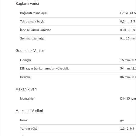
Bağlantı verisi
Bağlantı teknolojisi
CAGE CL
Tek damarlı boylar
0,34… 2,5
İnce bükümlü kablolar
0,34… 2,5
Sıyırma uzunluğu
9… 10 mm /
Geometrik Veriler
Genişlik
15 mm / 0,
DIN rayın üst kenarından yükseklik
54 mm / 2.
Derinlik
86 mm / 3.
Mekanik Veri
Montaj tipi
DIN 35 ışın
Malzeme Verileri
Renk
gri
Yangın yükü
1.345
MJ