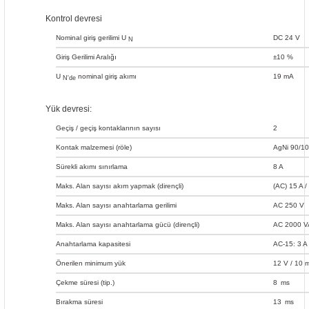
Kontrol devresi
Nominal giriş gerilimi U
DC 24 V
N
Giriş Gerilimi Aralığı
±10 %
U
nominal giriş akımı
19 mA
N'de
Yük devresi:
Geçiş / geçiş kontaklarının sayısı
2
Kontak malzemesi (röle)
AgNi 90/10
Sürekli akımı sınırlama
8 A
Maks. Alan sayısı akım yapmak (dirençli)
(AC) 15 A /
Maks. Alan sayısı anahtarlama gerilimi
AC 250 V
Maks. Alan sayısı anahtarlama gücü (dirençli)
AC 2000 VA;
Anahtarlama kapasitesi
AC-15: 3 A
Önerilen minimum yük
12 V / 10 
Çekme süresi (tip.)
8
ms
Bırakma süresi
13
ms