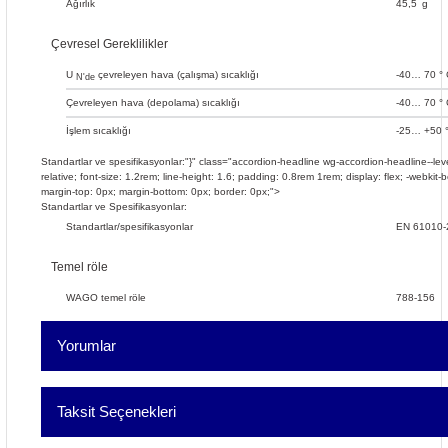
Ağırlık
45,5
g
Çevresel Gereklilikler
U
çevreleyen hava (çalışma) sıcaklığı
-40… 70 ° 
N'de
Çevreleyen hava (depolama) sıcaklığı
-40… 70 ° 
İşlem sıcaklığı
-25… +50 
Standartlar ve spesifikasyonlar:"}" class="accordion-headline wg-accordion-headline--level
relative; font-size: 1.2rem; line-height: 1.6; padding: 0.8rem 1rem; display: flex; -webkit-bo
margin-top: 0px; margin-bottom: 0px; border: 0px;">
Standartlar ve Spesifikasyonlar:
Standartlar/spesifikasyonlar
EN 61010-
Temel röle
WAGO temel röle
788-156
Yorumlar
Taksit Seçenekleri
Bu ürüne ilk yorumu siz 