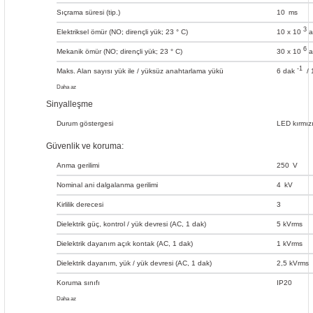
Sıçrama süresi (tip.)
10
ms
3
Elektriksel ömür (NO; dirençli yük; 23 ° C)
10 x 10
a
6
Mekanik ömür (NO; dirençli yük; 23 ° C)
30 x 10
a
-1
Maks. Alan sayısı yük ile / yüksüz anahtarlama yükü
6 dak
/ 
Daha az
Sinyalleşme
Durum göstergesi
LED kırmız
Güvenlik ve koruma:
Anma gerilimi
250
V
Nominal ani dalgalanma gerilimi
4
kV
Kirlilik derecesi
3
Dielektrik güç, kontrol / yük devresi (AC, 1 dak)
5 kVrms
Dielektrik dayanım açık kontak (AC, 1 dak)
1 kVrms
Dielektrik dayanım, yük / yük devresi (AC, 1 dak)
2,5 kVrms
Koruma sınıfı
IP20
Daha az