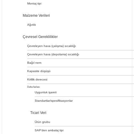
Montaj tipi
Malzeme Verileri
Ağırlık
Çevresel Gereklilikler
Çevreleyen hava (çalışma) sıcaklığı
Çevreleyen hava (depolama) sıcaklığı
Bağıl nem
Kapasite düşüşü
Kirlilik derecesi
Daha fazlası
3K3
İklim
Uygunluk işareti
(EN
kategorisi
60721'e
Standartlar/spesifikasyonlar
göre)
Ticari Veri
Ürün grubu
SAP'den ambalaj tipi