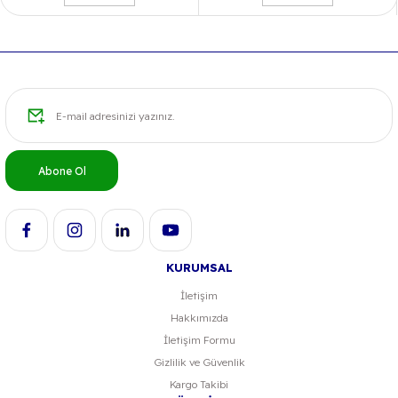
Ürün bilgilerinde hatalar bulunuyor.
Ürün fiyatı diğer sitelerden daha pahalı.
Bu ürüne benzer farklı alternatifler olmalı.
Abone Ol
KURUMSAL
İletişim
Hakkımızda
İletişim Formu
Gizlilik ve Güvenlik
Kargo Takibi