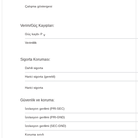
Çalışma göstergesi
Verim/Güç Kayıpları:
Güç kaybı P
v
Verimlilik
Sigorta Koruması:
Dahili sigorta
Harici sigorta (gerekli)
Harici sigorta
Güvenlik ve koruma:
İzolasyon gerilimi (PRI-SEC)
İzolasyon gerilimi (PRI-GND)
İzolasyon gerilimi (SEC-GND)
Koruma sınıfı