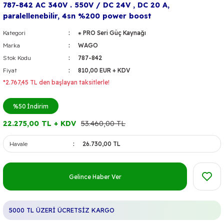
787-842 AC 340V . 550V / DC 24V , DC 20 A,
paralellenebilir, 4sn %200 power boost
Kategori
⁕ PRO Seri Güç Kaynağı
Marka
WAGO
Stok Kodu
787-842
Fiyat
810,00 EUR + KDV
*2.767,45 TL den başlayan taksitlerle!
%50
İndirim
22.275,00 TL + KDV
53.460,00 TL
Havale
26.730,00 TL
Gelince Haber Ver
5000 TL ÜZERİ ÜCRETSİZ KARGO