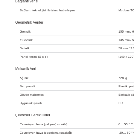
Bağlantı verisi
yatay/dikey
Parlaklık
(RAM)
(flaş)
Göstergeler
akımı
/ sn
panel, iki
GB),
(CODESYS2)
MHz
(18…
FTP
80°
(kırmızı,
kartı
Besleme
Süresi
Protokoller
Panel
(24V)
kapasitif
microSDHC
31,2
FTPS
yeşil,
tipi
gerilimi
Bağlantı teknolojisi: iletişim / haberleşme
Modbus TCP
tuş,
(maks. 32
V); ters
HTTP
mavi)
yakınlık
GB)
polarite
HTTPS
sensörü
korumalı
SSH
Geometrik Veriler
Genişlik
155 mm / 6
Yükseklik
135 mm / 5
Derinlik
58 mm / 2.
Panel kesimi (G x Y)
(140 x 120
Mekanik Veri
Ağırlık
728
g
Sen paneli
Plastik, pol
Gövde malzemesi
Eloksallı 
Uygunluk işareti
BU
Çevresel Gereklilikler
Çevreleyen hava (çalışma) sıcaklığı
0… 55 ° C
Çevreleyen hava (depolama) sıcaklığı
-20… 80 ° 