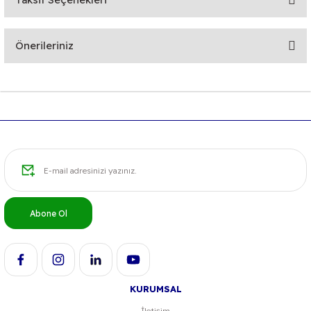
Bu ürüne ilk yorumu siz yapın!
Önerileriniz
Yorum Yaz
Bu ürünün fiyat bilgisi, resim, ürün açıklamalarında ve diğer
konularda yetersiz gördüğünüz noktaları öneri formunu
kullanarak tarafımıza iletebilirsiniz.
Görüş ve önerileriniz için teşekkür ederiz.
Ürün resmi kalitesiz, bozuk veya görüntülenemiyor.
Ürün açıklamasında eksik bilgiler bulunuyor.
Ürün bilgilerinde hatalar bulunuyor.
Abone Ol
Ürün fiyatı diğer sitelerden daha pahalı.
Bu ürüne benzer farklı alternatifler olmalı.
KURUMSAL
İletişim