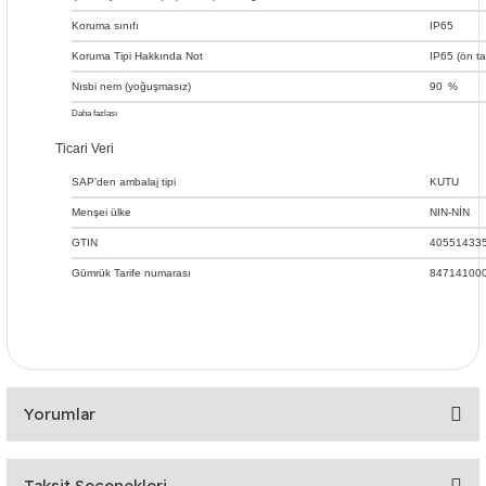
Koruma sınıfı
IP65
Koruma Tipi Hakkında Not
IP65 (ön ta
Nısbi nem (yoğuşmasız)
90
%
Daha fazlası
Kelepçe
elemanları
Ticari Veri
(dahil)
Montaj
veya
tipi
SAP'den ambalaj tipi
KUTU
VESA
montajı (4
Menşei ülke
NIN-NİN
x M4x8)
GTIN
40551433
Gümrük Tarife numarası
84714100
Yorumlar
Taksit Seçenekleri