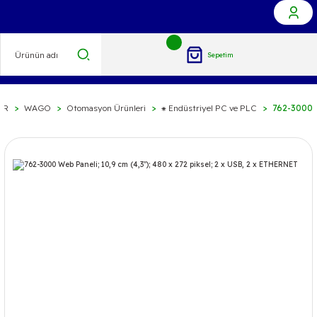
Sepetim
ER
WAGO
Otomasyon Ürünleri
⁕ Endüstriyel PC ve PLC
762-3000 W