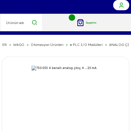
Sepetim
LER
WAGO
Otomasyon Ürünleri
⁕ PLC I/O Modülleri
ANALOG ÇIK