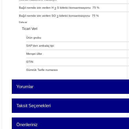
Bağıl nemde izin verilen H
S kirletici konsantrasyonu
75 %
2
Bağıl nemde izin verilen SO
kirletici konsantrasyonu
75 %
2
Daha az
Ticari Veri
Ürün grubu
SAP'den ambalaj tipi
Menşei ülke
GTIN
Gümrük Tarife numarası
Yorumlar
Taksit Seçenekleri
Bu ürü
Önerileriniz