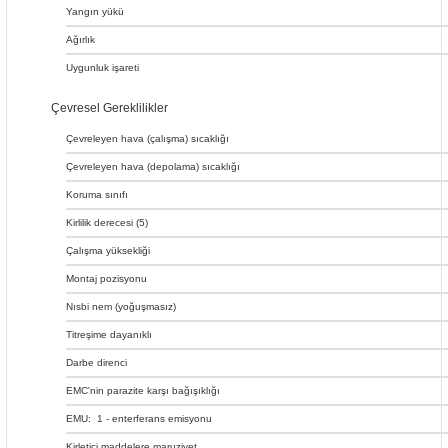
Yangın yükü
Ağırlık
Uygunluk işareti
Çevresel Gereklilikler
Çevreleyen hava (çalışma) sıcaklığı
Çevreleyen hava (depolama) sıcaklığı
Koruma sınıfı
Kirlilik derecesi (5)
Çalışma yüksekliği
Montaj pozisyonu
Nısbi nem (yoğuşmasız)
Titreşime dayanıklı
Darbe direnci
EMC'nin parazite karşı bağışıklığı
EMU:
1
- enterferans emisyonu
Kirletici maddelere maruziyet