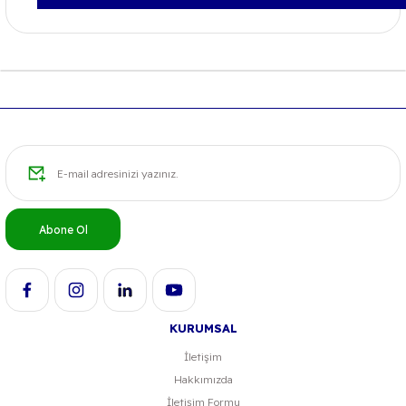
Bu ürünün fiyat bilgisi, resim, ürün açıklamalarında ve diğer konu
iletebilirsiniz.
Görüş ve önerileriniz için teşekkür ederiz.
Ürün resmi kalitesiz, bozuk veya görüntülenemiyor.
Ürün açıklamasında eksik bilgiler bulunuyor.
Ürün bilgilerinde hatalar bulunuyor.
Ürün fiyatı diğer sitelerden daha pahalı.
Bu ürüne benzer farklı alternatifler olmalı.
Abone Ol
KURUMSAL
İletişim
Hakkımızda
İletişim Formu