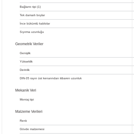
Bağlantı tipi (1)
Tek damarlı boylar
İnce bükümlü kablolar
Sıyırma uzunluğu
Geometrik Veriler
Genişlik
Yükseklik
Derinlik
DIN-35 rayın üst kenarından itibaren uzunluk
Mekanik Veri
Montaj tipi
Malzeme Verileri
Renk
Gövde malzemesi