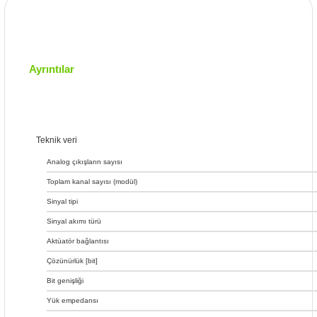
Ayrıntılar
Teknik veri
Analog çıkışların sayısı
Toplam kanal sayısı (modül)
Sinyal tipi
Sinyal akımı türü
Aktüatör bağlantısı
Çözünürlük [bit]
Bit genişliği
Yük empedansı