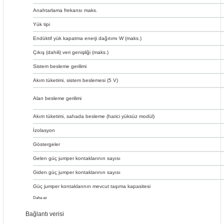
Anahtarlama frekansı maks.
Yük tipi
Endüktif yük kapatma enerji dağıtımı W (maks.)
Çıkış (dahili) veri genişliği (maks.)
Sistem besleme gerilimi
Akım tüketimi, sistem beslemesi (5 V)
Alan besleme gerilimi
Akım tüketimi, sahada besleme (harici yüksüz modül)
İzolasyon
Göstergeler
Gelen güç jumper kontaklarının sayısı
Giden güç jumper kontaklarının sayısı
Güç jumper kontaklarının mevcut taşıma kapasitesi
Daha az
Bağlantı verisi