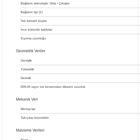
Bağlantı teknolojisi: Giriş / Çıkışlar
Bağlantı tipi (1)
Tek damarlı boylar
İnce bükümlü kablolar
Sıyırma uzunluğu
Geometrik Veriler
Genişlik
Yükseklik
Derinlik
DIN-35 rayın üst kenarından itibaren uzunluk
Mekanik Veri
Montaj tipi
Tak-çıkar konnektör
Malzeme Verileri
Renk