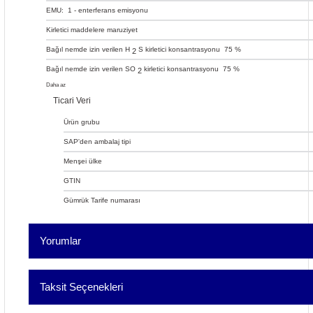
EMU:
1
- enterferans emisyonu
Kirletici maddelere maruziyet
Bağıl nemde izin verilen H
S kirletici konsantrasyonu
75 %
2
Bağıl nemde izin verilen SO
kirletici konsantrasyonu
75 %
2
Daha az
Ticari Veri
Ürün grubu
SAP'den ambalaj tipi
Menşei ülke
GTIN
Gümrük Tarife numarası
Yorumlar
Taksit Seçenekleri
Bu ürü