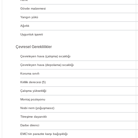
Gövde malzemesi
Yangın yükü
Ağırlık
Uygunluk işareti
Çevresel Gereklilikler
Çevreleyen hava (çalışma) sıcaklığı
Çevreleyen hava (depolama) sıcaklığı
Koruma sınıfı
Kirlilik derecesi (5)
Çalışma yüksekliği
Montaj pozisyonu
Nısbi nem (yoğuşmasız)
Titreşime dayanıklı
Darbe direnci
EMC'nin parazite karşı bağışıklığı