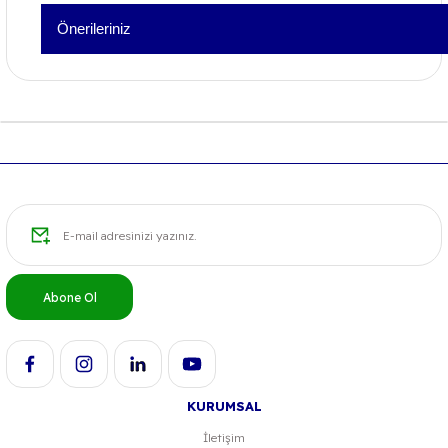
Önerileriniz
Bu ürünün fiyat bilgisi, resim, ürün açıklamalarında ve diğer konu
iletebilirsiniz.
Görüş ve önerileriniz için teşekkür ederiz.
Ürün resmi kalitesiz, bozuk veya görüntülenemiyor.
Ürün açıklamasında eksik bilgiler bulunuyor.
Ürün bilgilerinde hatalar bulunuyor.
Ürün fiyatı diğer sitelerden daha pahalı.
Bu ürüne benzer farklı alternatifler olmalı.
Abone Ol
KURUMSAL
İletişim