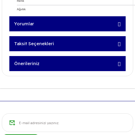
Renk
Ağırlık
Yorumlar
Taksit Seçenekleri
Bu ürüne ilk yorumu siz yapın!
Önerileriniz
Yorum Yaz
Bu ürünün fiyat bilgisi, resim, ürün açıklamalarında ve
diğer konularda yetersiz gördüğünüz noktaları öneri
formunu kullanarak tarafımıza iletebilirsiniz.
Görüş ve önerileriniz için teşekkür ederiz.
Ürün resmi kalitesiz, bozuk veya görüntülenemiyor.
Ürün açıklamasında eksik bilgiler bulunuyor.
Ürün bilgilerinde hatalar bulunuyor.