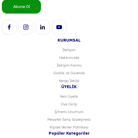
Ürün fiyatı diğer sitelerden daha pahalı.
Abone Ol
Bu ürüne benzer farklı alternatifler olmalı.
KURUMSAL
İletişim
Gönder
Hakkımızda
İletişim Formu
Gizlilik ve Güvenlik
Kargo Takibi
ÜYELİK
Yeni Üyelik
Üye Girişi
Şifremi Unuttum
Mesafeli Satış Sözleşmesi
Kişisel Veriler Politikası
Popüler Kategoriler