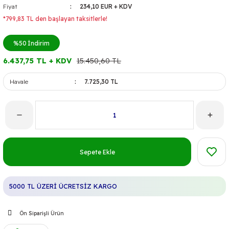
Fiyat
234,10 EUR + KDV
*799,83 TL den başlayan taksitlerle!
%50
İndirim
6.437,75 TL + KDV
15.450,60 TL
Havale
7.725,30 TL
Sepete Ekle
5000 TL ÜZERİ ÜCRETSİZ KARGO
Ön Siparişli Ürün