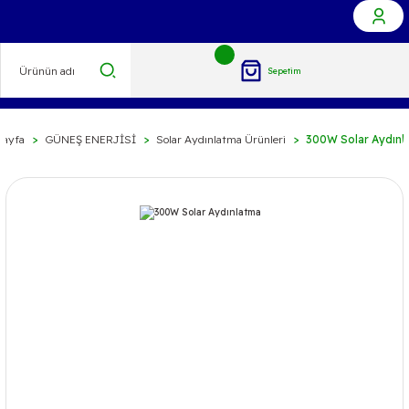
Sepetim
sayfa
GÜNEŞ ENERJİSİ
Solar Aydınlatma Ürünleri
300W Solar Aydınl