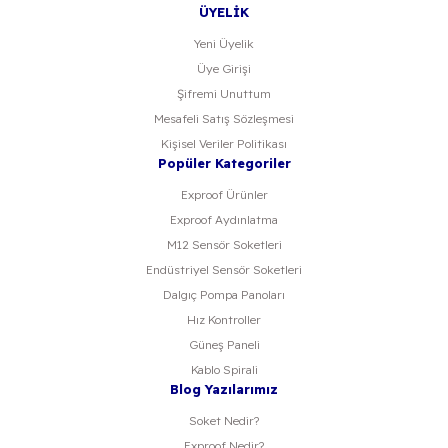
ÜYELİK
Yeni Üyelik
Üye Girişi
Şifremi Unuttum
Mesafeli Satış Sözleşmesi
Kişisel Veriler Politikası
Popüler Kategoriler
Exproof Ürünler
Exproof Aydınlatma
M12 Sensör Soketleri
Endüstriyel Sensör Soketleri
Dalgıç Pompa Panoları
Hız Kontroller
Güneş Paneli
Kablo Spirali
Blog Yazılarımız
Soket Nedir?
Exproof Nedir?