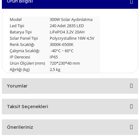
Ürün Bilgisi
Model
300W Solar Aydınlatma
Led Tipi
240 Adet 2835 LED
Batarya Tipi
LiFePO4 3.2V 20AH
Solar Panel Tipi
Polycrystalline 16W 4,5V
Renk Sıcaklığı
3000K-6500K
Çalışma Sıcaklığı
-40°C ~ 60°C
IP Derecesi
IP65
Ürün Ölçüleri (mm)
720*230*40 mm
Ağırlığı (kg)
2,5 kg
Yorumlar
Taksit Seçenekleri
Bu ürüne ilk yorumu siz yapın!
Önerileriniz
Yorum Yaz