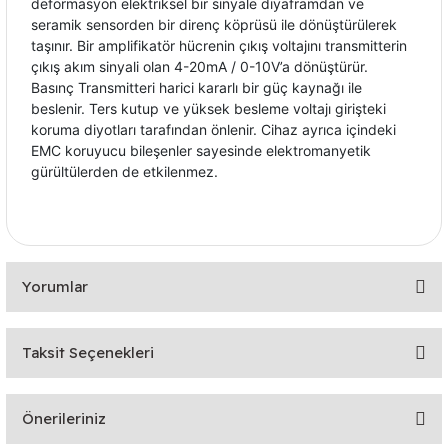
deformasyon elektriksel bir sinyale diyaframdan ve
seramik sensorden bir direnç köprüsü ile dönüştürülerek
taşınır. Bir amplifikatör hücrenin çıkış voltajını transmitterin
çıkış akım sinyali olan 4-20mA / 0-10V’a dönüştürür.
Basınç Transmitteri harici kararlı bir güç kaynağı ile
beslenir. Ters kutup ve yüksek besleme voltajı girişteki
koruma diyotları tarafından önlenir. Cihaz ayrıca içindeki
EMC koruyucu bileşenler sayesinde elektromanyetik
gürültülerden de etkilenmez.
Yorumlar
Taksit Seçenekleri
Bu ürüne ilk yorumu siz yapın!
Önerileriniz
Yorum Yaz