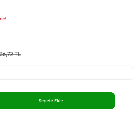
le!
36,72 TL
Sepete Ekle