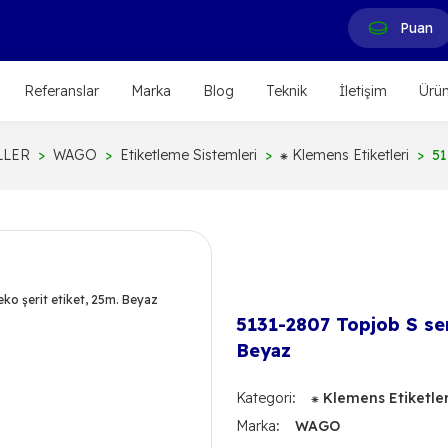
Puan
Referanslar
Marka
Blog
Teknik
İletişim
Ürün
LLER
WAGO
Etiketleme Sistemleri
⁕ Klemens Etiketleri
51
5131-2807 Topjob S seri
Beyaz
Kategori
⁕ Klemens Etiketler
Marka
WAGO