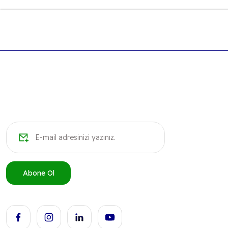
Ürün fiyatı diğer sitelerden daha pahalı.
Bu ürüne benzer farklı alternatifler olmalı.
Abone Ol