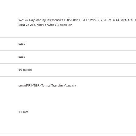
WAGO Ray Montajlı Klemensler TOPJOB® S, X-COM®S-SYSTEM, X-COM®S-SYS
MINI ve 285/788/857/2857 Serileri için
sade
sade
50 m reel
smartPRINTER (Termal Transfer Yazıcısı)
11 mm