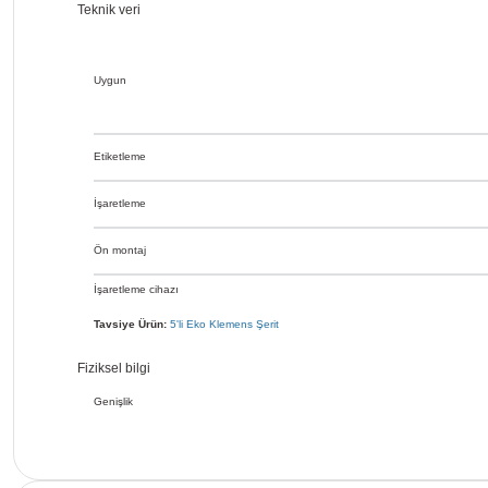
Teknik veri
Uygun
Etiketleme
İşaretleme
Ön montaj
İşaretleme cihazı
Tavsiye Ürün:
5'li Eko Klemens Şerit
Fiziksel bilgi
Genişlik