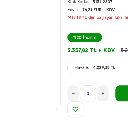
Stok Kodu
5131-2807
Fiyat
76,31 EUR + KDV
*417,18 TL den başlayan taksitler
%20
İndirim
3.357,82 TL + KDV
5.0
Havale
4.029,38 TL