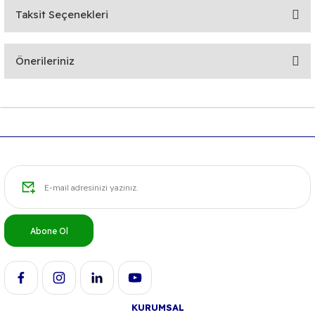
Taksit Seçenekleri
Bu ürüne ilk yorumu siz yapın!
Önerileriniz
Yorum Yaz
Bu ürünün fiyat bilgisi, resim, ürün açıklamalarında ve diğer
konularda yetersiz gördüğünüz noktaları öneri formunu
kullanarak tarafımıza iletebilirsiniz.
Görüş ve önerileriniz için teşekkür ederiz.
Ürün resmi kalitesiz, bozuk veya görüntülenemiyor.
Ürün açıklamasında eksik bilgiler bulunuyor.
Ürün bilgilerinde hatalar bulunuyor.
Abone Ol
Ürün fiyatı diğer sitelerden daha pahalı.
Bu ürüne benzer farklı alternatifler olmalı.
KURUMSAL