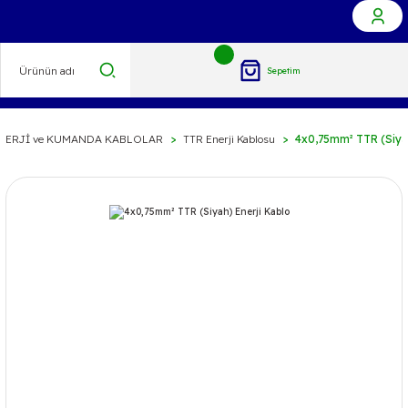
Sepetim
NERJİ ve KUMANDA KABLOLAR
TTR Enerji Kablosu
4x0,75mm² TTR (Siyah