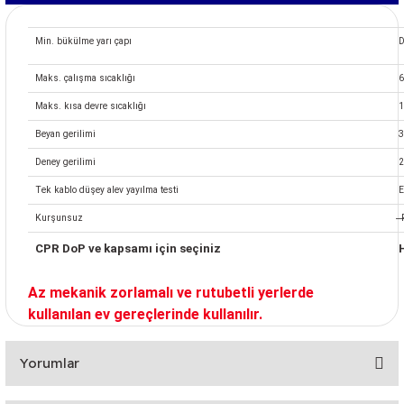
Min. bükülme yarı çapı
D
Maks. çalışma sıcaklığı
6
Maks. kısa devre sıcaklığı
1
Beyan gerilimi
3
Deney gerilimi
2
Tek kablo düşey alev yayılma testi
E
Kurşunsuz
̶P
CPR DoP ve kapsamı için seçiniz
Az mekanik zorlamalı ve rutubetli yerlerde
kullanılan ev gereçlerinde kullanılır.
Yorumlar