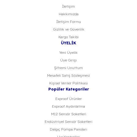
İletişim
Hakkımızda
Gönder
İletişim Formu
Gizlilik ve Güvenlik
Kargo Takibi
ÜYELİK
Yeni Üyelik
Üye Girişi
Şifremi Unuttum
Mesafeli Satış Sözleşmesi
Kişisel Veriler Politikası
Popüler Kategoriler
Exproof Ürünler
Exproof Aydınlatma
M12 Sensör Soketleri
Endüstriyel Sensör Soketleri
Dalgıç Pompa Panoları
Hız Kontroller