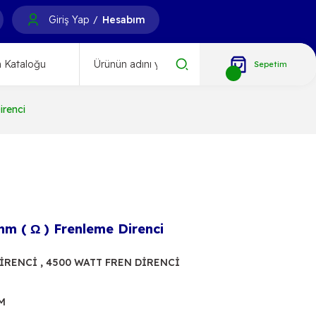
Giriş Yap
Hesabım
/
 Kataloğu
Sepetim
irenci
hm ( Ω ) Frenleme Direnci
DİRENCİ
,
4500 WATT FREN DİRENCİ
M