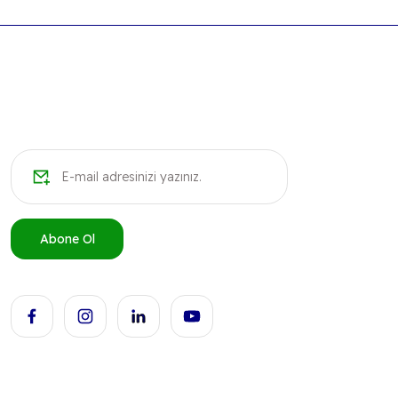
Ürün açıklamasında eksik bilgiler bulunuyor.
Ürün bilgilerinde hatalar bulunuyor.
Ürün fiyatı diğer sitelerden daha pahalı.
Bu ürüne benzer farklı alternatifler olmalı.
Abone Ol