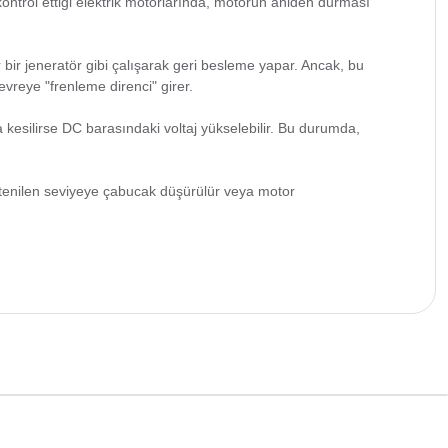
 kontrol ettiği elektrik motorlarında, motorun aniden durması
bir jeneratör gibi çalışarak geri besleme yapar. Ancak, bu
evreye "frenleme direnci" girer.
a kesilirse DC barasındaki voltaj yükselebilir. Bu durumda,
 istenilen seviyeye çabucak düşürülür veya motor
 iletebilirsiniz.