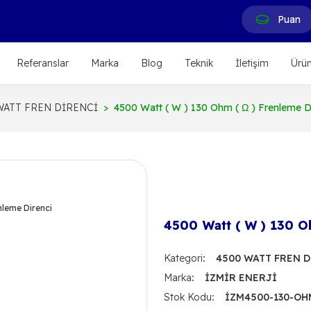
Puan
Referanslar
Marka
Blog
Teknik
İletişim
Ürün
WATT FREN DİRENCİ
4500 Watt ( W ) 130 Ohm ( Ω ) Frenleme D
4500 Watt ( W ) 130 O
Kategori
4500 WATT FREN 
Marka
İZMİR ENERJİ
Stok Kodu
İZM4500-130-OH