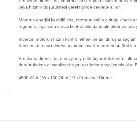
Frenleme direnci, hız kontrol cihazlarında elektrik motorlarını
veya hızının düşürülmesi gerektiğinde devreye alınır.
Motorun enerjisi kesildiğinde, motorun sahip olduğu kinetik e
regeneratif çalışma süreci kontrol altında tutulmalıdır ve ters
Invertör, motorun hızını kontrol etmek ve ani duruşlar sağlama
frenleme direnci devreye alınır ve invertör tarafından üretilen e
Frenleme direnci, bu enerjiyi ısıya dönüştürerek kontrol altı
durdurulurken oluşabilecek aşırı gerilimler engellenmiş olur. Bu
4500 Watt ( W ) 130 Ohm ( Ω ) Frenleme Direnci
Bu ürünün fiyat bilgisi, resim, ürün açıklamalarında ve diğer k
Görüş ve önerileriniz için teşekkür ederiz.
Ürün resmi kalitesiz, bozuk veya görüntülenemiyor.