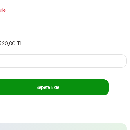
rle!
.920,00 TL
Sepete Ekle