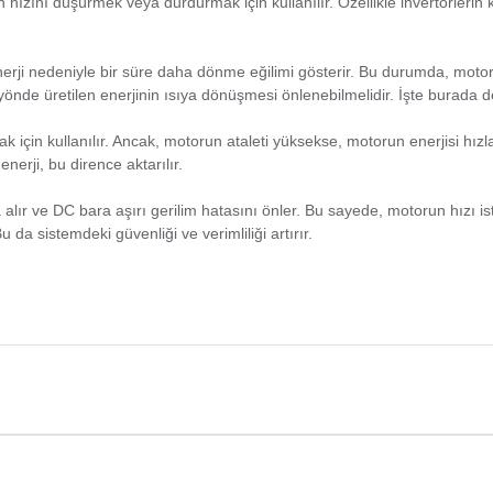
n hızını düşürmek veya durdurmak için kullanılır. Özellikle invertörlerin
nerji nedeniyle bir süre daha dönme eğilimi gösterir. Bu durumda, motor 
 yönde üretilen enerjinin ısıya dönüşmesi önlenebilmelidir. İşte burada d
k için kullanılır. Ancak, motorun ataleti yüksekse, motorun enerjisi hızl
nerji, bu dirence aktarılır.
na alır ve DC bara aşırı gerilim hatasını önler. Bu sayede, motorun hızı
 da sistemdeki güvenliği ve verimliliği artırır.
onularda yetersiz gördüğünüz noktaları öneri formunu kullanarak tarafımıza
Bu ürüne ilk yorumu siz yapın!