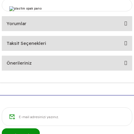
Yorumlar
Taksit Seçenekleri
Bu ürüne ilk yorumu siz yapın!
Önerileriniz
Yorum Yaz
Bu ürünün fiyat bilgisi, resim, ürün açıklamalarında ve diğer
konularda yetersiz gördüğünüz noktaları öneri formunu
kullanarak tarafımıza iletebilirsiniz.
Görüş ve önerileriniz için teşekkür ederiz.
Ürün resmi kalitesiz, bozuk veya görüntülenemiyor.
Ürün açıklamasında eksik bilgiler bulunuyor.
Ürün bilgilerinde hatalar bulunuyor.