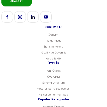
Abone Ol
Ürün fiyatı diğer sitelerden daha pahalı.
Bu ürüne benzer farklı alternatifler olmalı.
KURUMSAL
İletişim
Hakkımızda
Gönder
İletişim Formu
Gizlilik ve Güvenlik
Kargo Takibi
ÜYELİK
Yeni Üyelik
Üye Girişi
Şifremi Unuttum
Mesafeli Satış Sözleşmesi
Kişisel Veriler Politikası
Popüler Kategoriler
Exproof Ürünler