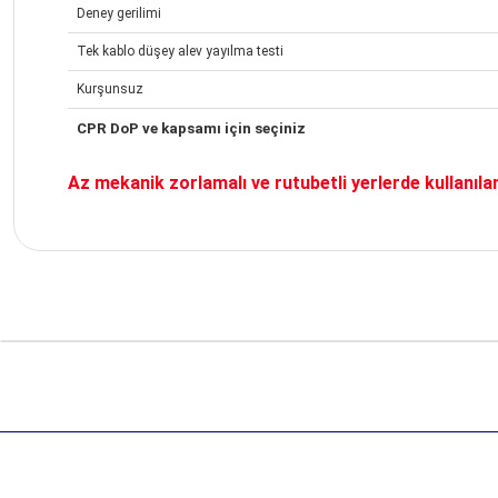
Deney gerilimi
Tek kablo düşey alev yayılma testi
Kurşunsuz
CPR DoP ve kapsamı için seçiniz
Az mekanik zorlamalı ve rutubetli yerlerde kullanılan
Bu ürünün fiyat bilgisi, resim, ürün açıklamalarında ve diğer k
Görüş ve önerileriniz için teşekkür ederiz.
Ürün resmi kalitesiz, bozuk veya görüntülenemiyor.
Ürün açıklamasında eksik bilgiler bulunuyor.
Ürün bilgilerinde hatalar bulunuyor.
Ürün fiyatı diğer sitelerden daha pahalı.