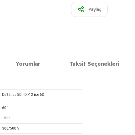
Paylaş
Yorumlar
Taksit Seçenekleri
D≤12 ise 5D - D>12 ise 6D
60°
150°
300/500 V