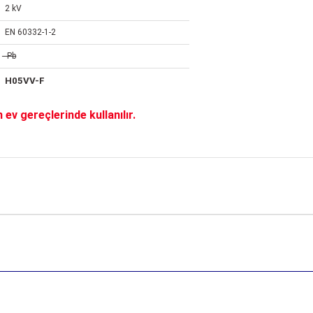
2 kV
EN 60332-1-2
̶P̶b̶
H05VV-F
 ev gereçlerinde kullanılır.
onularda yetersiz gördüğünüz noktaları öneri formunu kullanarak tarafımıza
Bu ürüne ilk yorumu siz yapın!
Yorum Yaz