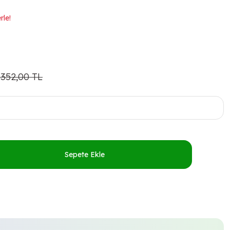
rle!
.352,00 TL
Sepete Ekle