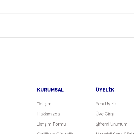
onularda yetersiz gördüğünüz noktaları öneri formunu kullanarak tarafımıza
Bu ürüne ilk yorumu siz yapın!
Yorum Yaz
KURUMSAL
ÜYELİK
İletişim
Yeni Üyelik
Hakkımızda
Üye Girişi
İletişim Formu
Şifremi Unuttum
Gönder