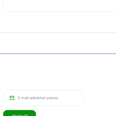
Bu ürünün fiyat bilgisi, resim, ürün açıklamalarında ve diğer k
Görüş ve önerileriniz için teşekkür ederiz.
Ürün resmi kalitesiz, bozuk veya görüntülenemiyor.
Ürün açıklamasında eksik bilgiler bulunuyor.
Ürün bilgilerinde hatalar bulunuyor.
Ürün fiyatı diğer sitelerden daha pahalı.
Bu ürüne benzer farklı alternatifler olmalı.