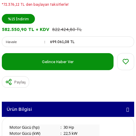
*72.376,12 TL den başlayan taksitlerle!
%15
İndirim
582.550,90 TL + KDV
822.424,80 TL
Havale
699.061,08 TL
Gelince Haber Ver
Paylaş
Ürün Bilgisi
Motor Gücü (hp)
:
30 Hp
Motor Gücü (kW)
:
22,5 kW