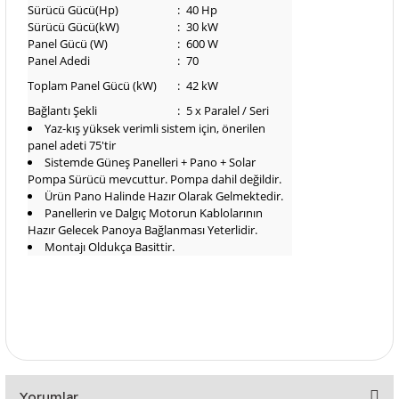
Sürücü Gücü(Hp)
:
40 Hp
Sürücü Gücü(kW)
:
30 kW
Panel Gücü (W)
:
600 W
Panel Adedi
:
70
Toplam Panel Gücü (kW)
:
42 kW
Bağlantı Şekli
:
5 x Paralel / Seri
Yaz-kış yüksek verimli sistem için, önerilen
panel adeti 75'tir
Sistemde Güneş Panelleri + Pano + Solar
Pompa Sürücü mevcuttur. Pompa dahil değildir.
Ürün Pano Halinde Hazır Olarak Gelmektedir.
Panellerin ve Dalgıç Motorun Kablolarının
Hazır Gelecek Panoya Bağlanması Yeterlidir.
Montajı Oldukça Basittir.
Yorumlar