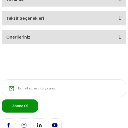
Taksit Seçenekleri
Bu ürüne ilk yorumu siz yapın!
Önerileriniz
Yorum Yaz
Bu ürünün fiyat bilgisi, resim, ürün açıklamalarında ve diğer
konularda yetersiz gördüğünüz noktaları öneri formunu
kullanarak tarafımıza iletebilirsiniz.
Görüş ve önerileriniz için teşekkür ederiz.
Ürün resmi kalitesiz, bozuk veya görüntülenemiyor.
Ürün açıklamasında eksik bilgiler bulunuyor.
Ürün bilgilerinde hatalar bulunuyor.
Abone Ol
Ürün fiyatı diğer sitelerden daha pahalı.
Bu ürüne benzer farklı alternatifler olmalı.