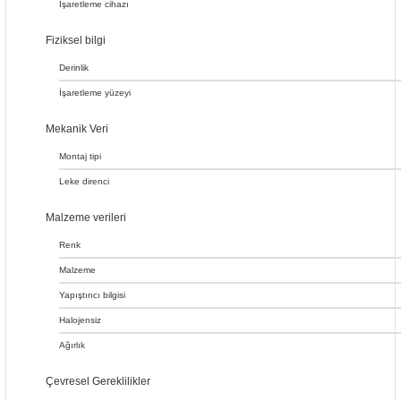
İşaretleme cihazı
Fiziksel bilgi
Derinlik
İşaretleme yüzeyi
Mekanik Veri
Montaj tipi
Leke direnci
Malzeme verileri
Renk
Malzeme
Yapıştırıcı bilgisi
Halojensiz
Ağırlık
Çevresel Gereklilikler