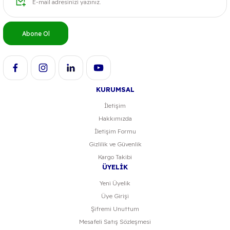
Ürün bilgilerinde hatalar bulunuyor.
Ürün fiyatı diğer sitelerden daha pahalı.
Bu ürüne benzer farklı alternatifler olmalı.
Abone Ol
KURUMSAL
İletişim
Hakkımızda
İletişim Formu
Gizlilik ve Güvenlik
Kargo Takibi
ÜYELİK
Yeni Üyelik
Üye Girişi
Şifremi Unuttum
Mesafeli Satış Sözleşmesi