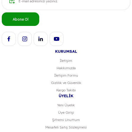
Ürün bilgilerinde hatalar bulunuyor.
Ürün fiyatı diğer sitelerden daha pahalı.
Bu ürüne benzer farklı alternatifler olmalı.
Abone Ol
KURUMSAL
İletişim
Hakkımızda
İletişim Formu
Gizlilik ve Güvenlik
Kargo Takibi
ÜYELİK
Yeni Üyelik
Üye Girişi
Şifremi Unuttum
Mesafeli Satış Sözleşmesi