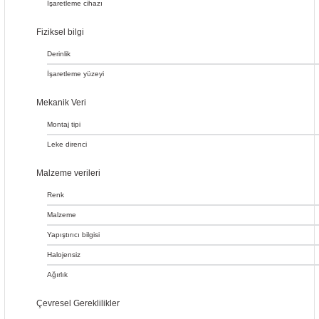
İşaretleme cihazı
Fiziksel bilgi
Derinlik
İşaretleme yüzeyi
Mekanik Veri
Montaj tipi
Leke direnci
Malzeme verileri
Renk
Malzeme
Yapıştırıcı bilgisi
Halojensiz
Ağırlık
Çevresel Gereklilikler