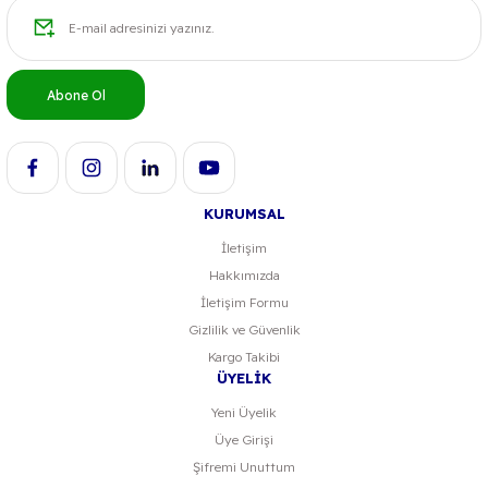
Ürün bilgilerinde hatalar bulunuyor.
Ürün fiyatı diğer sitelerden daha pahalı.
Bu ürüne benzer farklı alternatifler olmalı.
Abone Ol
KURUMSAL
İletişim
Hakkımızda
İletişim Formu
Gizlilik ve Güvenlik
Kargo Takibi
ÜYELİK
Yeni Üyelik
Üye Girişi
Şifremi Unuttum