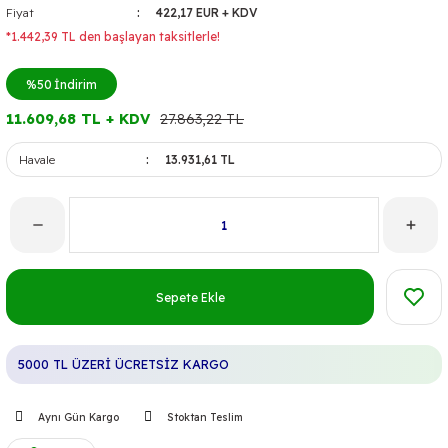
Fiyat
422,17 EUR + KDV
*1.442,39 TL den başlayan taksitlerle!
%50
İndirim
11.609,68 TL + KDV
27.863,22 TL
Havale
13.931,61 TL
Sepete Ekle
5000 TL ÜZERİ ÜCRETSİZ KARGO
Aynı Gün Kargo
Stoktan Teslim