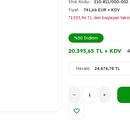
Stok Kodu
210-811/000-002
Fiyat
741,66 EUR + KDV
*2.533,96 TL den başlayan taksit
%50
İndirim
20.395,65 TL + KDV
4
Havale
24.474,78 TL