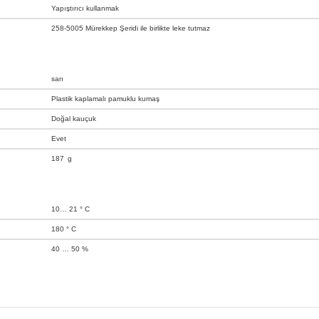
Yapıştırıcı kullanmak
258-5005 Mürekkep Şeridi ile birlikte leke tutmaz
sarı
Plastik kaplamalı pamuklu kumaş
Doğal kauçuk
Evet
187
g
10… 21 ° C
180 ° C
40 … 50 %
iğer konularda yetersiz gördüğünüz noktaları öneri formunu kullanarak tarafım