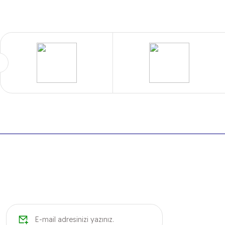
iletebilirsiniz.
B
Görüş ve önerileriniz için teşekkür ederiz.
Ürün resmi kalitesiz, bozuk veya görüntülenemiyor.
Ürün açıklamasında eksik bilgiler bulunuyor.
Ürün bilgilerinde hatalar bulunuyor.
Ürün fiyatı diğer sitelerden daha pahalı.
Bu ürüne benzer farklı alternatifler olmalı.