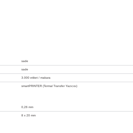
sade
sade
3.000 etiket / makara
smartPRINTER (Termal Transfer Yazıcısı)
0,26 mm
8 x 20 mm