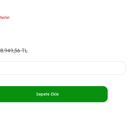
lerle!
8.949,56 TL
Sepete Ekle