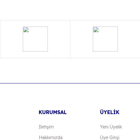
u ürüne ilk yorumu siz yapın!
Yorum Yaz
Gönder
KURUMSAL
ÜYELİK
İletişim
Yeni Üyelik
Hakkımızda
Üye Girişi