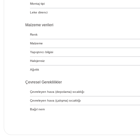
Montaj tipi
Leke direnci
Malzeme verileri
Renk
Malzeme
Yapıştırıcı bilgisi
Halojensiz
Ağırlık
Çevresel Gereklilikler
Çevreleyen hava (depolama) sıcaklığı
Çevreleyen hava (çalışma) sıcaklığı
Bağıl nem
Bu ürünün fiyat bilgisi, resim, ürün açıklamalarında ve d