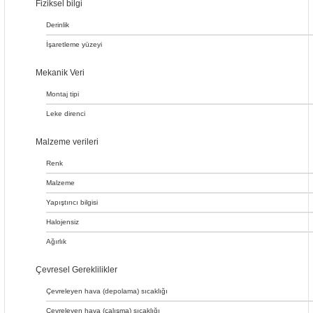
Fiziksel bilgi
Derinlik
İşaretleme yüzeyi
Mekanik Veri
Montaj tipi
Leke direnci
Malzeme verileri
Renk
Malzeme
Yapıştırıcı bilgisi
Halojensiz
Ağırlık
Çevresel Gereklilikler
Çevreleyen hava (depolama) sıcaklığı
Çevreleyen hava (çalışma) sıcaklığı