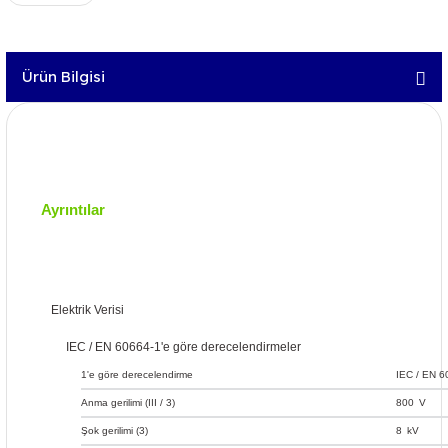
Ürün Bilgisi
Ayrıntılar
Elektrik Verisi
IEC / EN 60664-1'e göre derecelendirmeler
1'e göre derecelendirme
IEC / EN 6
Anma gerilimi (III / 3)
800
V
Şok gerilimi (3)
8
kV