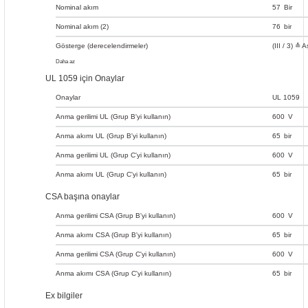
Nominal akım
57
Bir
Nominal akım (2)
76
bir
Gösterge (derecelendirmeler)
(III / 3) ≙ A
Daha az
UL 1059 için Onaylar
Onaylar
UL 1059
Anma gerilimi UL (Grup B'yi kullanın)
600
V
Anma akımı UL (Grup B'yi kullanın)
65
bir
Anma gerilimi UL (Grup C'yi kullanın)
600
V
Anma akımı UL (Grup C'yi kullanın)
65
bir
CSA başına onaylar
Anma gerilimi CSA (Grup B'yi kullanın)
600
V
Anma akımı CSA (Grup B'yi kullanın)
65
bir
Anma gerilimi CSA (Grup C'yi kullanın)
600
V
Anma akımı CSA (Grup C'yi kullanın)
65
bir
Ex bilgiler