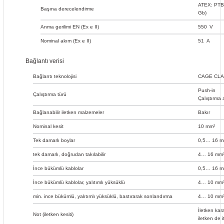
ATEX: PTB 
Başına derecelendirme
Gb)
Anma gerilimi EN (Ex e II)
550
V
Nominal akım (Ex e II)
51
A
Bağlantı verisi
Bağlantı teknolojisi
CAGE CL
Push-in
Çalıştırma türü
Çalıştırma 
Bağlanabilir iletken malzemeler
Bakır
Nominal kesit
10 mm²
Tek damarlı boylar
0,5… 16 m
tek damarlı, doğrudan takılabilir
4… 16 mm²
İnce bükümlü kablolar
0,5… 16 m
İnce bükümlü kablolar, yalıtımlı yüksüklü
4… 10 mm²
min. ince bükümlü, yalıtımlı yüksüklü, bastırarak sonlandırma
4… 10 mm²
İletken kar
Not (iletken kesiti)
iletken de i