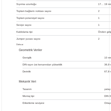
Sıyırma uzunluğu
17… 19 mm
Toplam bağlantı noktası sayısı
2
Toplam potansiyel sayısı
1
Seviye sayısı
1
Kablolama tipi
Önden giriş
Jumper yuvası sayısı
2
Daha az
Geometrik Veriler
Genişlik
10 mm
DIN rayın üst kenarından yükseklik
36,9 
Derinlik
67,8 
Mekanik Veri
Tasarım
yatay
Montaj tipi
DIN 3
Etiketleme seviyesi
Ortay