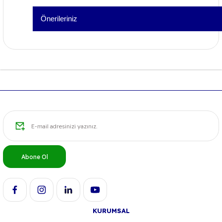
Önerileriniz
Yorum Yaz
Bu ürünün fiyat bilgisi, resim, ürün açıklamalarında ve diğer 
formunu kullanarak tarafımıza iletebilirsiniz.
Görüş ve önerileriniz için teşekkür ederiz.
Ürün resmi kalitesiz, bozuk veya görüntülenemiyor.
Ürün açıklamasında eksik bilgiler bulunuyor.
Ürün bilgilerinde hatalar bulunuyor.
Ürün fiyatı diğer sitelerden daha pahalı.
Bu ürüne benzer farklı alternatifler olmalı.
Abone Ol
KURUMSAL
Gönder