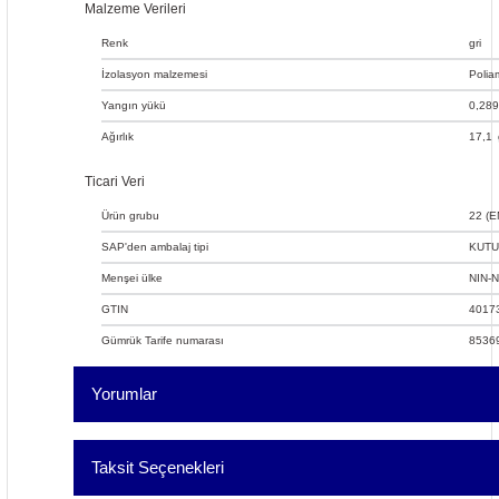
Malzeme Verileri
Renk
gri
İzolasyon malzemesi
Polia
Yangın yükü
0,289
Ağırlık
17,1
Ticari Veri
Ürün grubu
22 (E
SAP'den ambalaj tipi
KUTU
Menşei ülke
NIN-N
GTIN
4017
Gümrük Tarife numarası
8536
Yorumlar
Taksit Seçenekleri
Bu ürüne ilk yorumu siz