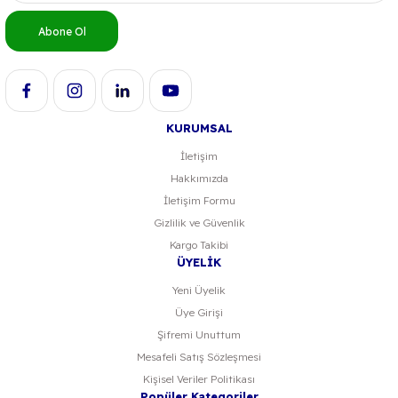
Ürün bilgilerinde hatalar bulunuyor.
Abone Ol
Ürün fiyatı diğer sitelerden daha pahalı.
Bu ürüne benzer farklı alternatifler olmalı.
KURUMSAL
İletişim
Hakkımızda
Gönder
İletişim Formu
Gizlilik ve Güvenlik
Kargo Takibi
ÜYELİK
Yeni Üyelik
Üye Girişi
Şifremi Unuttum
Mesafeli Satış Sözleşmesi
Kişisel Veriler Politikası
Popüler Kategoriler