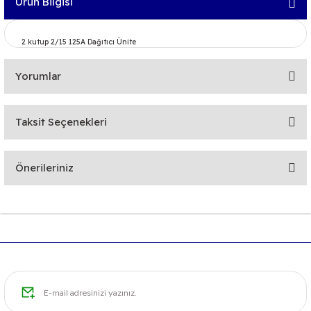
Ürün Bilgisi
2 kutup 2/15 125A Dağıtıcı Ünite
Yorumlar
Taksit Seçenekleri
Bu ürüne ilk yorumu siz yapın!
Önerileriniz
Yorum Yaz
Bu ürünün fiyat bilgisi, resim, ürün açıklamalarında ve diğer
konularda yetersiz gördüğünüz noktaları öneri formunu
kullanarak tarafımıza iletebilirsiniz.
Görüş ve önerileriniz için teşekkür ederiz.
Ürün resmi kalitesiz, bozuk veya görüntülenemiyor.
Ürün açıklamasında eksik bilgiler bulunuyor.