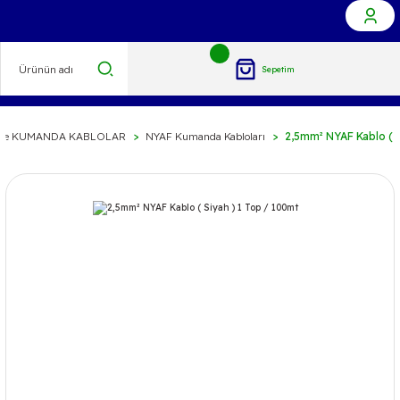
Sepetim
 ve KUMANDA KABLOLAR
NYAF Kumanda Kabloları
2,5mm² NYAF Kablo ( S