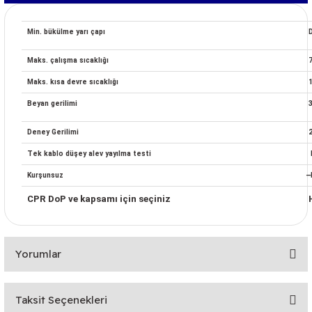
Min. bükülme yarı çapı
Maks. çalışma sıcaklığı
Maks. kısa devre sıcaklığı
Beyan gerilimi
Deney Gerilimi
2
Tek kablo düşey alev yayılma testi
Kurşunsuz
̶
CPR DoP ve kapsamı için seçiniz
Yorumlar
Taksit Seçenekleri