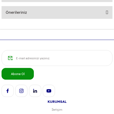
Bu ürüne ilk yorumu siz yapın!
Önerileriniz
Yorum Yaz
Bu ürünün fiyat bilgisi, resim, ürün açıklamalarında ve diğer
konularda yetersiz gördüğünüz noktaları öneri formunu
kullanarak tarafımıza iletebilirsiniz.
Görüş ve önerileriniz için teşekkür ederiz.
Ürün resmi kalitesiz, bozuk veya görüntülenemiyor.
Ürün açıklamasında eksik bilgiler bulunuyor.
Ürün bilgilerinde hatalar bulunuyor.
Abone Ol
Ürün fiyatı diğer sitelerden daha pahalı.
Bu ürüne benzer farklı alternatifler olmalı.
KURUMSAL
İletişim