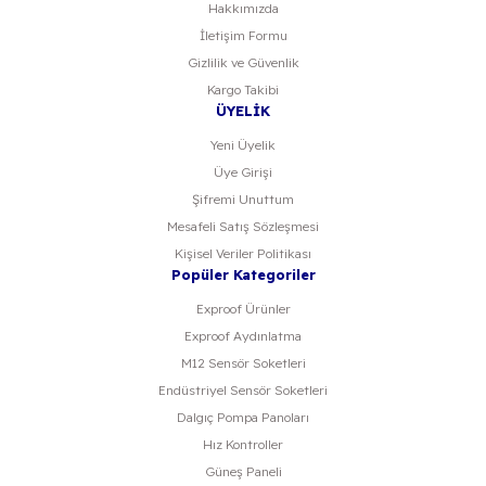
Hakkımızda
Gönder
İletişim Formu
Gizlilik ve Güvenlik
Kargo Takibi
ÜYELİK
Yeni Üyelik
Üye Girişi
Şifremi Unuttum
Mesafeli Satış Sözleşmesi
Kişisel Veriler Politikası
Popüler Kategoriler
Exproof Ürünler
Exproof Aydınlatma
M12 Sensör Soketleri
Endüstriyel Sensör Soketleri
Dalgıç Pompa Panoları
Hız Kontroller
Güneş Paneli