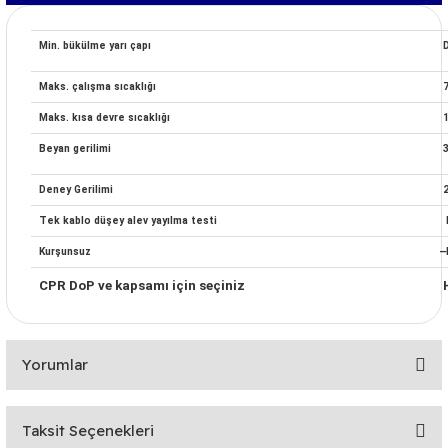
Min. bükülme yarı çapı
Maks. çalışma sıcaklığı
Maks. kısa devre sıcaklığı
Beyan gerilimi
Deney Gerilimi
2
Tek kablo düşey alev yayılma testi
Kurşunsuz
̶
CPR DoP ve kapsamı için seçiniz
Yorumlar
Taksit Seçenekleri