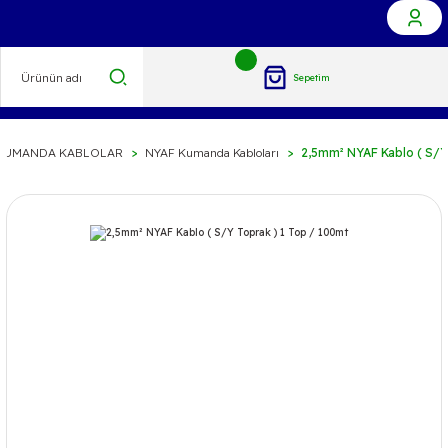
Sepetim
 KUMANDA KABLOLAR
NYAF Kumanda Kabloları
2,5mm² NYAF Kablo ( S/Y