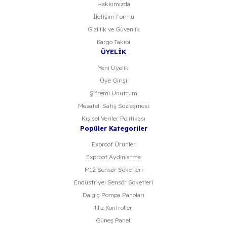
Hakkımızda
Gönder
İletişim Formu
Gizlilik ve Güvenlik
Kargo Takibi
ÜYELİK
Yeni Üyelik
Üye Girişi
Şifremi Unuttum
Mesafeli Satış Sözleşmesi
Kişisel Veriler Politikası
Popüler Kategoriler
Exproof Ürünler
Exproof Aydınlatma
M12 Sensör Soketleri
Endüstriyel Sensör Soketleri
Dalgıç Pompa Panoları
Hız Kontroller
Güneş Paneli