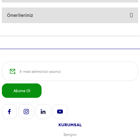
Bu ürüne ilk yorumu siz yapın!
Önerileriniz
Yorum Yaz
Bu ürünün fiyat bilgisi, resim, ürün açıklamalarında ve diğer
konularda yetersiz gördüğünüz noktaları öneri formunu
kullanarak tarafımıza iletebilirsiniz.
Görüş ve önerileriniz için teşekkür ederiz.
Ürün resmi kalitesiz, bozuk veya görüntülenemiyor.
Ürün açıklamasında eksik bilgiler bulunuyor.
Ürün bilgilerinde hatalar bulunuyor.
Abone Ol
Ürün fiyatı diğer sitelerden daha pahalı.
Bu ürüne benzer farklı alternatifler olmalı.
KURUMSAL
İletişim