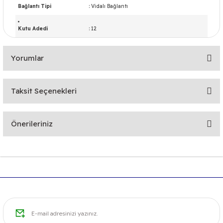
Bağlantı Tipi
: Vidalı Bağlantı
Kutu Adedi
: 12
Yorumlar
Taksit Seçenekleri
Bu ürüne ilk yorumu siz yapın!
Önerileriniz
Yorum Yaz
Bu ürünün fiyat bilgisi, resim, ürün açıklamalarında ve diğer
konularda yetersiz gördüğünüz noktaları öneri formunu
kullanarak tarafımıza iletebilirsiniz.
Görüş ve önerileriniz için teşekkür ederiz.
Ürün resmi kalitesiz, bozuk veya görüntülenemiyor.
Ürün açıklamasında eksik bilgiler bulunuyor.