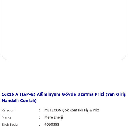
16x16 A (16P+E) Alüminyum Gövde Uzatma Prizi (Yan Giriş
Mandallı Contalı)
Kategori
METECON Çok Kontaklı Fiş & Priz
Marka
Mete Enerji
Stok Kodu
403035S