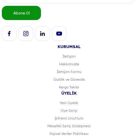
Ürün bilgilerinde hatalar bulunuyor.
Abone Ol
Ürün fiyatı diğer sitelerden daha pahalı.
Bu ürüne benzer farklı alternatifler olmalı.
KURUMSAL
İletişim
Hakkımızda
Gönder
İletişim Formu
Gizlilik ve Güvenlik
Kargo Takibi
ÜYELİK
Yeni Üyelik
Üye Girişi
Şifremi Unuttum
Mesafeli Satış Sözleşmesi
Kişisel Veriler Politikası