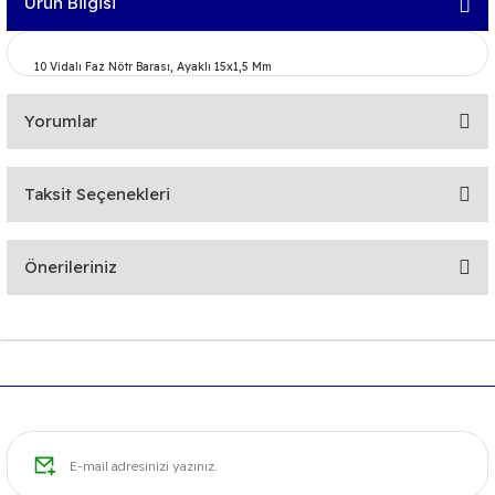
Ürün Bilgisi
10 Vidalı Faz Nötr Barası, Ayaklı 15x1,5 Mm
Yorumlar
Taksit Seçenekleri
Bu ürüne ilk yorumu siz yapın!
Önerileriniz
Yorum Yaz
Bu ürünün fiyat bilgisi, resim, ürün açıklamalarında ve diğer
konularda yetersiz gördüğünüz noktaları öneri formunu
kullanarak tarafımıza iletebilirsiniz.
Görüş ve önerileriniz için teşekkür ederiz.
Ürün resmi kalitesiz, bozuk veya görüntülenemiyor.
Ürün açıklamasında eksik bilgiler bulunuyor.