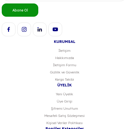
Ürün bilgilerinde hatalar bulunuyor.
Abone Ol
Ürün fiyatı diğer sitelerden daha pahalı.
Bu ürüne benzer farklı alternatifler olmalı.
KURUMSAL
İletişim
Hakkımızda
Gönder
İletişim Formu
Gizlilik ve Güvenlik
Kargo Takibi
ÜYELİK
Yeni Üyelik
Üye Girişi
Şifremi Unuttum
Mesafeli Satış Sözleşmesi
Kişisel Veriler Politikası
Popüler Kategoriler