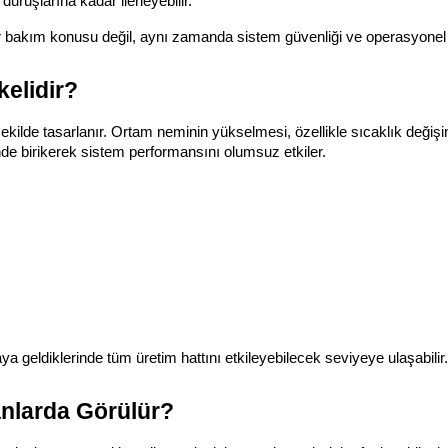
uruşlarına kadar ilerleyebilir.
akım konusu değil, aynı zamanda sistem güvenliği ve operasyonel veriml
kelidir?
k şekilde tasarlanır. Ortam neminin yükselmesi, özellikle sıcaklık değ
inde birikerek sistem performansını olumsuz etkiler.
aya geldiklerinde tüm üretim hattını etkileyebilecek seviyeye ulaşabilir.
anlarda Görülür?