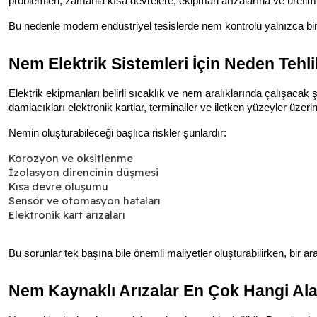
problemleri, zamanla kısa devrelere, ekipman arızalarına ve üretim d
Bu nedenle modern endüstriyel tesislerde nem kontrolü yalnızca bir b
Nem Elektrik Sistemleri İçin Neden Tehli
Elektrik ekipmanları belirli sıcaklık ve nem aralıklarında çalışaca
damlacıkları elektronik kartlar, terminaller ve iletken yüzeyler üzer
Nemin oluşturabileceği başlıca riskler şunlardır:
Korozyon ve oksitlenme
İzolasyon direncinin düşmesi
Kısa devre oluşumu
Sensör ve otomasyon hataları
Elektronik kart arızaları
Bu sorunlar tek başına bile önemli maliyetler oluşturabilirken, bir ar
Nem Kaynaklı Arızalar En Çok Hangi Al