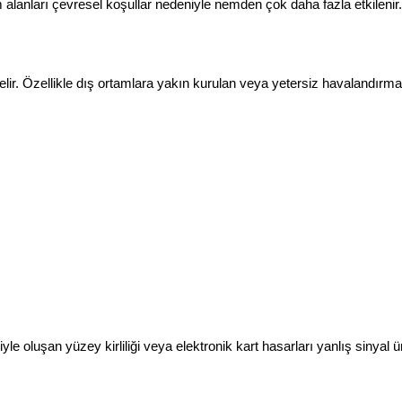
m alanları çevresel koşullar nedeniyle nemden çok daha fazla etkilenir.
elir. Özellikle dış ortamlara yakın kurulan veya yetersiz havalandır
oluşan yüzey kirliliği veya elektronik kart hasarları yanlış sinyal üre