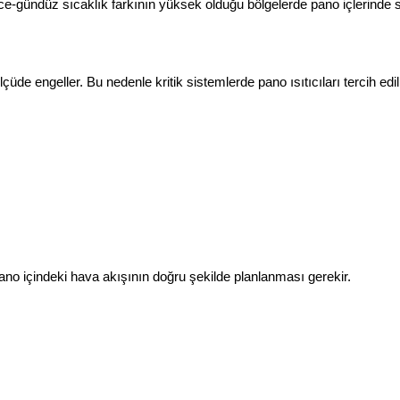
ce-gündüz sıcaklık farkının yüksek olduğu bölgelerde pano içlerinde su
üde engeller. Bu nedenle kritik sistemlerde pano ısıtıcıları tercih edili
no içindeki hava akışının doğru şekilde planlanması gerekir.